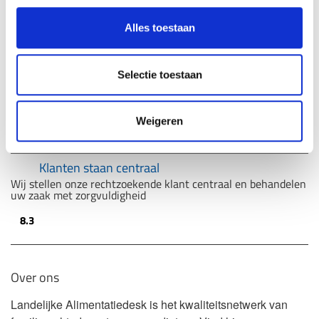
Ons keurmerk
Uw garantie voor service en kwaliteit
Alles toestaan
Juridische hulp in elke situatie
Van eerstelijns advies tot bijstand van een gespecialiseerde
Selectie toestaan
advocaat
Overal in Nederland
Weigeren
Het grootste juridische netwerk van Nederland met 50
advocaten
Klanten staan centraal
Wij stellen onze rechtzoekende klant centraal en behandelen
uw zaak met zorgvuldigheid
8.3
Over ons
Landelijke Alimentatiedesk is het kwaliteitsnetwerk van