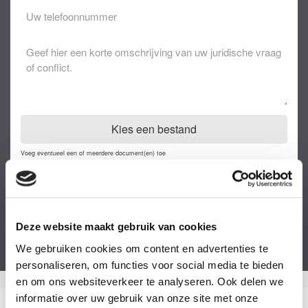
Eventuele
opmerkingen
Kies een bestand
Voeg eventueel een of meerdere document(en) toe
Privacyverklaring
Ik ga akkoord met de
privacy statement
&
algemene voorwaarden
.
Dit formulier is beveiligd door ReCaptcha van Google. Bekijk de
privacy
Deze website maakt gebruik van cookies
verklaring
en
algemene voorwaarden
.
We gebruiken cookies om content en advertenties te
personaliseren, om functies voor social media te bieden
en om ons websiteverkeer te analyseren. Ook delen we
informatie over uw gebruik van onze site met onze