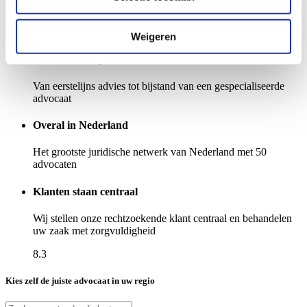
Ons keurmerk
Uw garantie voor service en kwaliteit
Weigeren
Juridische hulp in elke situatie
Van eerstelijns advies tot bijstand van een gespecialiseerde
advocaat
Overal in Nederland
Het grootste juridische netwerk van Nederland met 50
advocaten
Klanten staan centraal
Wij stellen onze rechtzoekende klant centraal en behandelen
uw zaak met zorgvuldigheid
8.3
Kies zelf de juiste advocaat in uw regio