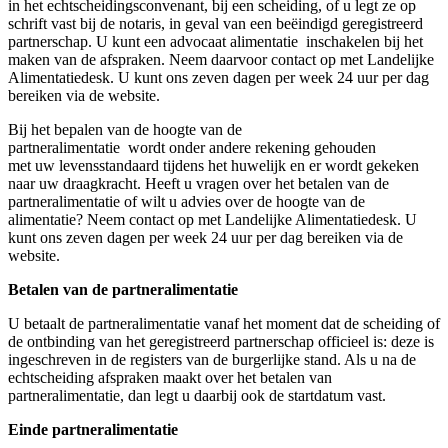
in het echtscheidingsconvenant, bij een scheiding, of u legt ze op
schrift vast bij de notaris, in geval van een beëindigd geregistreerd
partnerschap. U kunt een advocaat alimentatie inschakelen bij het
maken van de afspraken.
Neem daarvoor contact op met Landelijke
Alimentatiedesk. U kunt ons zeven dagen per week 24 uur per dag
bereiken via de website.
Bij het bepalen van de hoogte van de
partneralimentatie
wordt
onder andere
rekening gehouden
met
uw
levensstandaard
tijdens
het huwelijk
en er wordt gekeken
naar uw draagkracht
.
Heeft u vragen over het betalen van de
partneralimentatie of wilt u advies over de hoogte van de
alimentatie? Neem contact op met Landelijke Alimentatiedesk. U
kunt ons zeven dagen per week 24 uur per dag bereiken via de
website.
B
etal
en
van de
partneralimentatie
U betaalt de partneralimentatie vanaf het moment dat de scheiding of
de ontbinding van het geregistreerd partnerschap officieel is: deze is
ingeschreven in de registers van de burgerlijke stand. Als u na de
echtscheiding afspraken maakt over het betalen van
partneralimentatie, dan legt u daarbij ook de startdatum vast.
Einde partneralimentatie