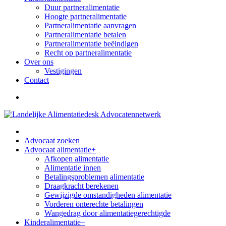
Duur partneralimentatie
Hoogte partneralimentatie
Partneralimentatie aanvragen
Partneralimentatie betalen
Partneralimentatie beëindigen
Recht op partneralimentatie
Over ons
Vestigingen
Contact
Advocaat zoeken
Advocaat alimentatie
+
Afkopen alimentatie
Alimentatie innen
Betalingsproblemen alimentatie
Draagkracht berekenen
Gewijzigde omstandigheden alimentatie
Vorderen onterechte betalingen
Wangedrag door alimentatiegerechtigde
Kinderalimentatie
+