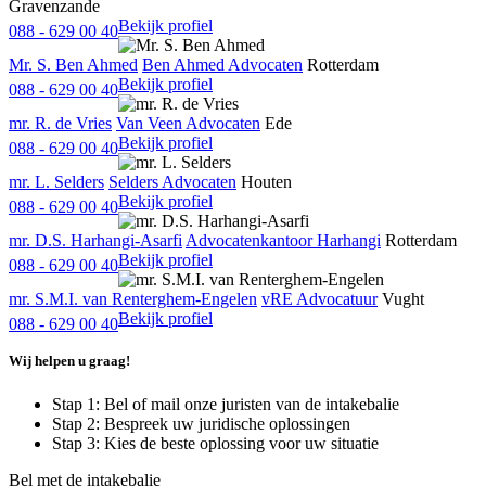
Gravenzande
Bekijk profiel
088 - 629 00 40
Mr. S. Ben Ahmed
Ben Ahmed Advocaten
Rotterdam
Bekijk profiel
088 - 629 00 40
mr. R. de Vries
Van Veen Advocaten
Ede
Bekijk profiel
088 - 629 00 40
mr. L. Selders
Selders Advocaten
Houten
Bekijk profiel
088 - 629 00 40
mr. D.S. Harhangi-Asarfi
Advocatenkantoor Harhangi
Rotterdam
Bekijk profiel
088 - 629 00 40
mr. S.M.I. van Renterghem-Engelen
vRE Advocatuur
Vught
Bekijk profiel
088 - 629 00 40
Wij helpen u graag!
Stap 1: Bel of mail onze juristen van de intakebalie
Stap 2: Bespreek uw juridische oplossingen
Stap 3: Kies de beste oplossing voor uw situatie
Bel met de intakebalie