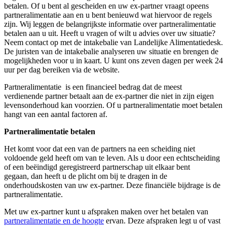
betalen. Of u bent al gescheiden en uw ex-partner vraagt opeens
partneralimentatie aan en u bent benieuwd wat hiervoor de regels
zijn. Wij leggen de belangrijkste informatie over partneralimentatie
betalen aan u uit. Heeft u vragen of wilt u advies over uw situatie?
Neem contact op met de intakebalie van
Landelijke Alimentatiedesk
.
De juristen van de intakebalie analyseren uw situatie en brengen de
mogelijkheden voor u in kaart. U kunt ons zeven dagen per week 24
uur per dag bereiken via de website.
Partneralimentatie
is een financieel bedrag dat de meest
verdienende partner betaalt aan de ex-partner
die niet in zijn eigen
levensonderhoud kan voorzien
.
Of u partneralimentatie moet betalen
hangt van een aantal factoren af.
Partneralimentatie betalen
Het komt voor dat een van de partners na een scheiding niet
voldoende geld heeft om van te leven. Als u door
een echtscheiding
of een beëindigd geregistreerd partnerschap uit elkaar
bent
gegaan
,
dan heeft u de plicht om bij te dragen in de
onderhoudskosten van uw ex-partner. Deze financiële bijdrage is de
partneralimentatie.
Met uw ex-partner kunt u afspraken maken over het betalen van
partneralimentatie en de hoogte
ervan. Deze afspraken legt u of vast