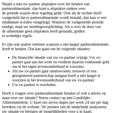
Maakt u met uw partner afspraken over het betalen van
partneralimentatie, dan kunt u
afspraken maken over
de
periode
waarin
deze regeling geldt. Ook als de rechter heeft
vastgesteld dat er partneralimentatie wordt betaald, dan kan er een
einddatum worden vastgelegd.
Wanneer de vastgestelde periode
eindigt, stopt uw betalingsverplichting. Als u over de duur van
de
alimentatie
geen afspraken heeft gemaakt, gelden
er
wettelijke
regels
.
Er zijn ook andere redenen waarom u niet langer partneralimentatie
hoeft te betalen. Dat kan gaan om
de volgende situaties
:
De financiële situatie van uw ex-partner wijzigt. Uw ex-
partner gaat aan het werk en verdient daarom voldoende geld
om in het eigen levensonderhoud te voorzien.
Als uw ex-partner gaat samenwonen, trouwen of een
geregistreerd partnerschap aangaat hoeft u niet langer te
voorzien in het levensonderhoud
van uw ex-partner
.
Uw ex-partner is overleden.
Heeft u vragen over partneralimentatie betalen of wilt u advies op
maat over uw situatie?
Neem contact op met Landelijke
Alimentatiedesk. U kunt ons zeven dagen per week 24 uur per dag
bereiken via de website.
De juristen van de intakebalie analyseren
uw situatie en brengen de mogelijkheden voor u in kaart.