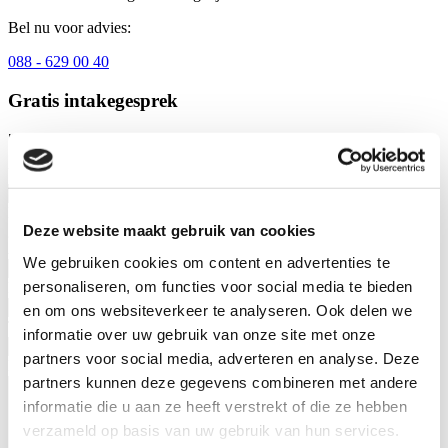
Bel nu voor advies:
088 - 629 00 40
Gratis intakegesprek
"
*
" geeft vereiste velden aan
URL
Dit veld is bedoeld voor validatiedoeleinden en moet niet worden
gewijzigd.
Deze website maakt gebruik van cookies
Achternaam
*
We gebruiken cookies om content en advertenties te
personaliseren, om functies voor social media te bieden
E-mailadres
*
en om ons websiteverkeer te analyseren. Ook delen we
Telefoonnummer
*
informatie over uw gebruik van onze site met onze
partners voor social media, adverteren en analyse. Deze
Eventuele opmerkingen
partners kunnen deze gegevens combineren met andere
informatie die u aan ze heeft verstrekt of die ze hebben
verzameld op basis van uw gebruik van hun services.