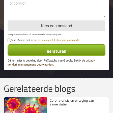
opmerkingen
Kies een bestand
Voeg eventueel een of meerdere document(en) toe
Privacyverklaring
Ik ga akkoord met de
privacy statement
&
algemene voorwaarden
.
Dit formulier is beveiligd door ReCaptcha van Google. Bekijk de
privacy
verklaring
en
algemene voorwaarden
.
Gerelateerde blogs
Corona-crisis en wijziging van
alimentatie