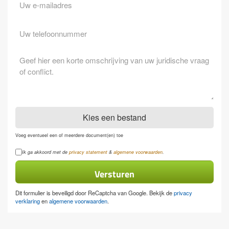
Eventuele
opmerkingen
Kies een bestand
Voeg eventueel een of meerdere document(en) toe
Privacyverklaring
Ik ga akkoord met de
privacy statement
&
algemene voorwaarden
.
Dit formulier is beveiligd door ReCaptcha van Google. Bekijk de
privacy
verklaring
en
algemene voorwaarden
.