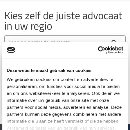
Kies zelf de juiste advocaat
in uw regio
mr. M. Johannsen
Van Diepen Van der Kroef
Deze website maakt gebruik van cookies
Amsterdam
We gebruiken cookies om content en advertenties te
personaliseren, om functies voor social media te bieden
088 - 629 00 40
en om ons websiteverkeer te analyseren. Ook delen we
informatie over uw gebruik van onze site met onze
Bekijk profiel
partners voor social media, adverteren en analyse. Deze
partners kunnen deze gegevens combineren met andere
informatie die u aan ze heeft verstrekt of die ze hebben
verzameld op basis van uw gebruik van hun services.