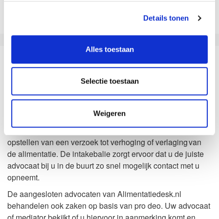
Details tonen
Alles toestaan
Zo kan het dus ook
Selectie toestaan
Waarom Landelijke Alimentatiedesk?
U kunt nu direct contact opnemen met de intakebalie van
Weigeren
Landelijke Alimentatiedesk voor het opstellen of wijzigen
van uw overeenkomst voor kinderalimentatie of voor het
opstellen van een verzoek tot verhoging of verlaging van
de alimentatie. De intakebalie zorgt ervoor dat u de juiste
advocaat bij u in de buurt zo snel mogelijk contact met u
opneemt.
De aangesloten advocaten van Alimentatiedesk.nl
behandelen ook zaken op basis van pro deo. Uw advocaat
of mediator bekijkt of u hiervoor in aanmerking komt en