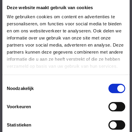
Vrijdag
08:00-18:00 uur
Zaterdag
09:00-17:00 uur
Deze website maakt gebruik van cookies
Zondag
09:00-17:00 uur
We gebruiken cookies om content en advertenties te
Feestdagen
Gesloten
personaliseren, om functies voor social media te bieden
en om ons websiteverkeer te analyseren. Ook delen we
Stel uw vraag
informatie over uw gebruik van onze site met onze
partners voor social media, adverteren en analyse. Deze
partners kunnen deze gegevens combineren met andere
Achternaam
informatie die u aan ze heeft verstrekt of die ze hebben
verzameld op basis van uw gebruik van hun services.
Toestemmingsselectie
Noodzakelijk
Eventuele
Voorkeuren
opmerkingen
Statistieken