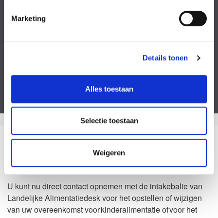
Kies een bestand
Marketing
Voeg eventueel een of meerdere document(en) toe
Privacyverklaring
Ik ga akkoord met de
privacy statement
&
algemene voorwaarden
.
Details tonen
Dit formulier is beveiligd door ReCaptcha van Google. Bekijk de
privacy
verklaring
en
algemene voorwaarden
.
Alles toestaan
Selectie toestaan
Zo kan het dus ook
Weigeren
Waarom Landelijke Alimentatiedesk?
U kunt nu direct contact opnemen met de intakebalie van
Landelijke Alimentatiedesk voor het opstellen of wijzigen
van uw overeenkomst voor kinderalimentatie of voor het