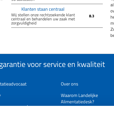
a
Klanten staan centraal
ov
Wij stellen onze rechtzoekende klant
8.3
h
centraal en behandelen uw zaak met
zorgvuldigheid
m
Z
b
arantie voor service en kwaliteit
tatieadvocaat
Over ons
y
Waarom Landelijke
Alimentatiedesk?
ene voorwaarden
Word deelnemer