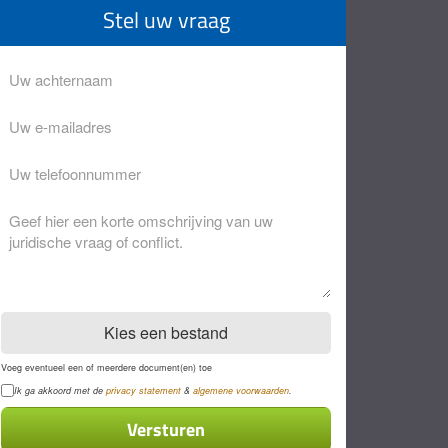
Stel uw vraag
Achternaam
Eventuele
opmerkingen
Kies een bestand
Voeg eventueel een of meerdere document(en) toe
Privacyverklaring
Ik ga akkoord met de
privacy statement
&
algemene voorwaarden
.