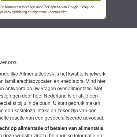
Dit formulier is beveiligd door ReCaptcha van Google. Bekijk de
privacy verklaring
en
algemene voorwaarden
.
ver ons
andelijke Alimentatiedesk is het kwaliteitsnetwerk
an familierechtadvocaten en -mediators. Vind hier
en antwoord op uw vragen over alimentatie. Met
stigingen door heel Nederland is er altijd een
ecialist bij u in de buurt. U kunt gebruik maken
an een kosteloze intake en zeker zijn van een
nelle reactie van een gespecialiseerde advocaat.
echt op alimentatie of betalen van alimentatie
p deze website vindt u belangrijke informatie en