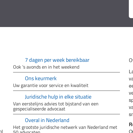
7 dagen per week bereikbaar
O
Ook ’s avonds en in het weekend
L
Ons keurmerk
v
Uw garantie voor service en kwaliteit
e
ve
Juridische hulp in elke situatie
sp
Van eerstelijns advies tot bijstand van een
v
gespecialiseerde advocaat
s
Overal in Nederland
R
Het grootste juridische netwerk van Nederland met
nl
O
50 advocaten