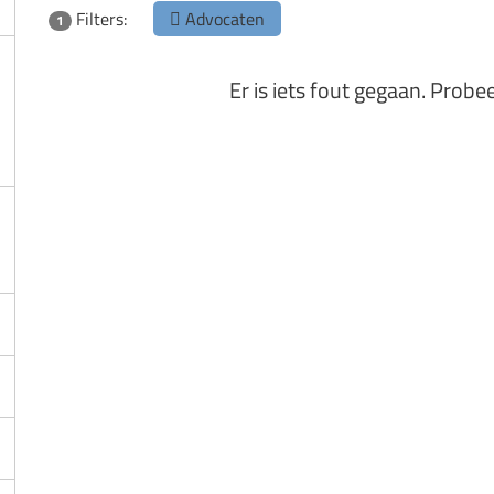
Filters:
Advocaten
1
Er is iets fout gegaan. Probe