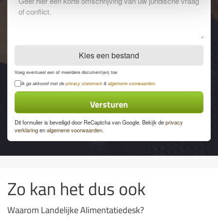
opmerkingen
Kies een bestand
Voeg eventueel een of meerdere document(en) toe
Privacyverklaring
Ik ga akkoord met de
privacy statement
&
algemene voorwaarden
.
Dit formulier is beveiligd door ReCaptcha van Google. Bekijk de
privacy
verklaring
en
algemene voorwaarden
.
Zo kan het dus ook
Waarom Landelijke Alimentatiedesk?