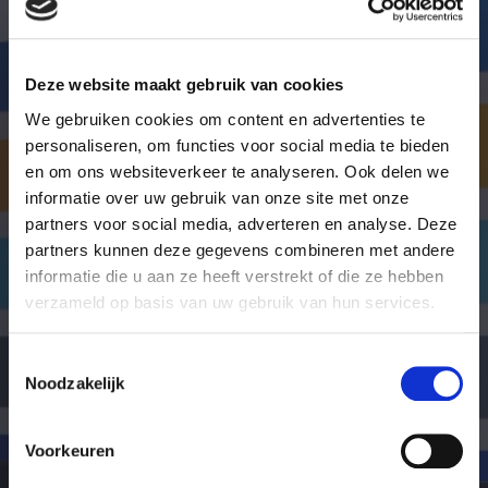
Wij helpen u graag!
Deze website maakt gebruik van cookies
Stap 1: Bel of mail onze juristen van de
We gebruiken cookies om content en advertenties te
intakebalie
personaliseren, om functies voor social media te bieden
Stap 2: Bespreek uw juridische oplossingen
en om ons websiteverkeer te analyseren. Ook delen we
informatie over uw gebruik van onze site met onze
Stap 3: Kies de beste oplossing voor uw
partners voor social media, adverteren en analyse. Deze
situatie
partners kunnen deze gegevens combineren met andere
informatie die u aan ze heeft verstrekt of die ze hebben
verzameld op basis van uw gebruik van hun services.
Bel met de intakebalie
088 - 629 00 40
Toestemmingsselectie
Noodzakelijk
De intakebalie is 7 dagen per week bereikbaar.
Voorkeuren