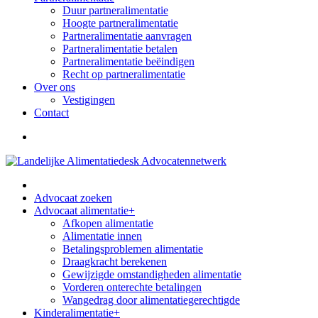
Duur partneralimentatie
Hoogte partneralimentatie
Partneralimentatie aanvragen
Partneralimentatie betalen
Partneralimentatie beëindigen
Recht op partneralimentatie
Over ons
Vestigingen
Contact
Advocaat zoeken
Advocaat alimentatie
+
Afkopen alimentatie
Alimentatie innen
Betalingsproblemen alimentatie
Draagkracht berekenen
Gewijzigde omstandigheden alimentatie
Vorderen onterechte betalingen
Wangedrag door alimentatiegerechtigde
Kinderalimentatie
+