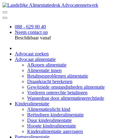
088 - 629 00 40
Neem contact op
Beschikbaar vanaf
Advocaat zoeken
Advocaat alimentatie
Afkopen alimentatie
Alimentatie innen
Betalingsproblemen alimentatie
Draagkracht berekenen
Gewijzigde omstandigheden alimentatie
Vorderen onterechte betalingen
Wangedrag door alimentatiegerechtigde
Kinderalimentatie
Alimentatieplicht kind
Beëindigen kinderalimentatie
Duur kinderalimentatie
Hoogte kinderalimentatie
Kinderalimentatie aanvragen
Partneralimentatie