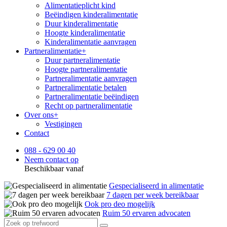
Alimentatieplicht kind
Beëindigen kinderalimentatie
Duur kinderalimentatie
Hoogte kinderalimentatie
Kinderalimentatie aanvragen
Partneralimentatie
+
Duur partneralimentatie
Hoogte partneralimentatie
Partneralimentatie aanvragen
Partneralimentatie betalen
Partneralimentatie beëindigen
Recht op partneralimentatie
Over ons
+
Vestigingen
Contact
088 - 629 00 40
Neem contact op
Beschikbaar vanaf
Gespecialiseerd in alimentatie
7 dagen per week bereikbaar
Ook pro deo mogelijk
Ruim 50 ervaren advocaten