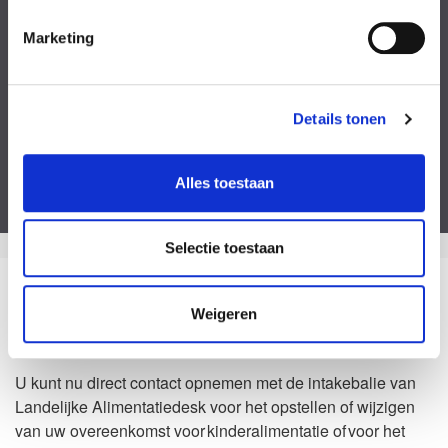
Kies een bestand
Marketing
Voeg eventueel een of meerdere document(en) toe
Privacyverklaring
Ik ga akkoord met de
privacy statement
&
algemene voorwaarden
.
Details tonen
Dit formulier is beveiligd door ReCaptcha van Google. Bekijk de
privacy
verklaring
en
algemene voorwaarden
.
Alles toestaan
Selectie toestaan
Zo kan het dus ook
Weigeren
Waarom Landelijke Alimentatiedesk?
U kunt nu direct contact opnemen met de intakebalie van
Landelijke Alimentatiedesk voor het opstellen of wijzigen
van uw overeenkomst voor kinderalimentatie of voor het