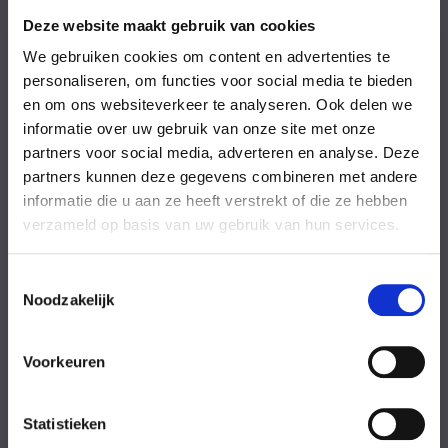
Vrijdag
08:00-18:00 uur
Zaterdag
09:00-17:00 uur
Deze website maakt gebruik van cookies
Zondag
09:00-17:00 uur
We gebruiken cookies om content en advertenties te
Feestdagen
Gesloten
personaliseren, om functies voor social media te bieden
en om ons websiteverkeer te analyseren. Ook delen we
Stel uw vraag
informatie over uw gebruik van onze site met onze
partners voor social media, adverteren en analyse. Deze
partners kunnen deze gegevens combineren met andere
Achternaam
informatie die u aan ze heeft verstrekt of die ze hebben
verzameld op basis van uw gebruik van hun services.
Toestemmingsselectie
Noodzakelijk
Eventuele
Voorkeuren
opmerkingen
Statistieken