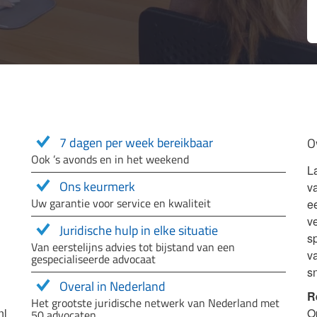
7 dagen per week bereikbaar
O
Ook ’s avonds en in het weekend
L
Ons keurmerk
v
Uw garantie voor service en kwaliteit
e
ve
Juridische hulp in elke situatie
sp
Van eerstelijns advies tot bijstand van een
v
gespecialiseerde advocaat
s
Overal in Nederland
R
Het grootste juridische netwerk van Nederland met
nl
O
50 advocaten