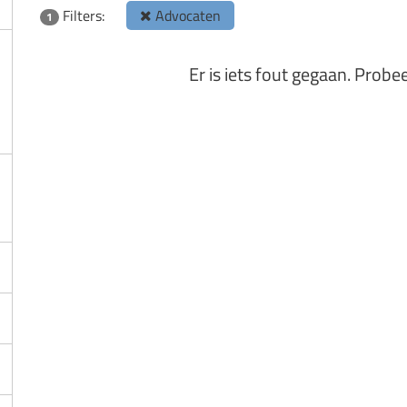
Filters:
Advocaten
1
Er is iets fout gegaan. Probe