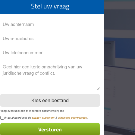
Stel uw vraag
Achternaam
Eventuele
opmerkingen
Kies een bestand
Voeg eventueel een of meerdere document(en) toe
Privacyverklaring
Ik ga akkoord met de
privacy statement
&
algemene voorwaarden
.