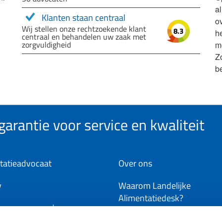
a
Klanten staan centraal
ov
Wij stellen onze rechtzoekende klant
8.3
h
centraal en behandelen uw zaak met
zorgvuldigheid
m
Z
b
arantie voor service en kwaliteit
tatieadvocaat
Over ons
y
Waarom Landelijke
Alimentatiedesk?
ene voorwaarden
Word deelnemer