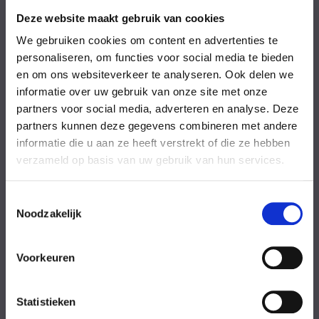
Vrijdag
08:00-18:00 uur
Zaterdag
09:00-17:00 uur
Deze website maakt gebruik van cookies
Zondag
09:00-17:00 uur
We gebruiken cookies om content en advertenties te
Feestdagen
Gesloten
personaliseren, om functies voor social media te bieden
en om ons websiteverkeer te analyseren. Ook delen we
Stel uw vraag
informatie over uw gebruik van onze site met onze
partners voor social media, adverteren en analyse. Deze
partners kunnen deze gegevens combineren met andere
Achternaam
informatie die u aan ze heeft verstrekt of die ze hebben
verzameld op basis van uw gebruik van hun services.
Toestemmingsselectie
Noodzakelijk
Eventuele
Voorkeuren
opmerkingen
Statistieken