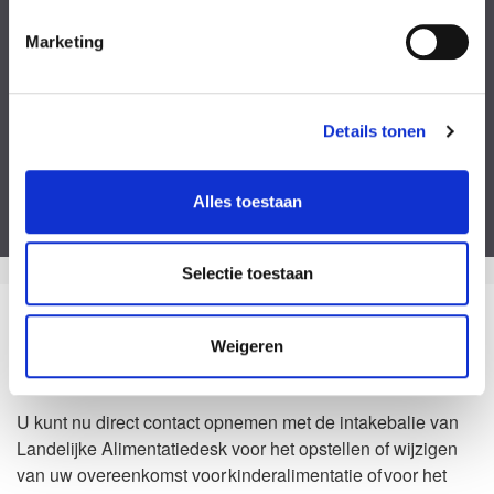
Kies een bestand
Marketing
Voeg eventueel een of meerdere document(en) toe
Privacyverklaring
Ik ga akkoord met de
privacy statement
&
algemene voorwaarden
.
Details tonen
Dit formulier is beveiligd door ReCaptcha van Google. Bekijk de
privacy
verklaring
en
algemene voorwaarden
.
Alles toestaan
Selectie toestaan
Zo kan het dus ook
Weigeren
Waarom Landelijke Alimentatiedesk?
U kunt nu direct contact opnemen met de intakebalie van
Landelijke Alimentatiedesk voor het opstellen of wijzigen
van uw overeenkomst voor kinderalimentatie of voor het