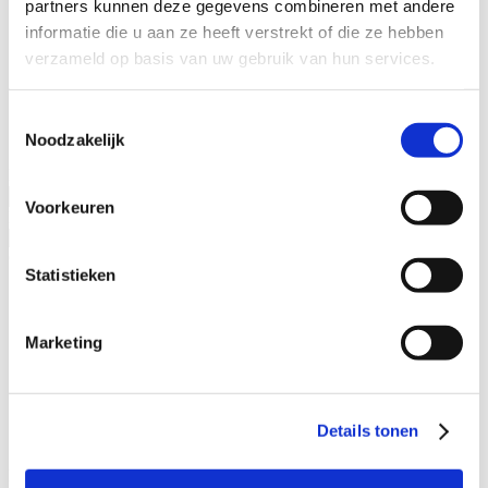
partners kunnen deze gegevens combineren met andere
Specialisaties
informatie die u aan ze heeft verstrekt of die ze hebben
Advocaat alimentatie
verzameld op basis van uw gebruik van hun services.
Alimentatie incasseren
Echtscheiding
Kinderalimentatie
Toestemmingsselectie
Partneralimentatie
Noodzakelijk
Naam advocaat
Voorkeuren
Ervaringsjaren
Geslacht
Statistieken
Man
Vrouw
Marketing
Specialisatieverenigingen
ADR.MED®
MfN
Details tonen
VFAS
Filters: