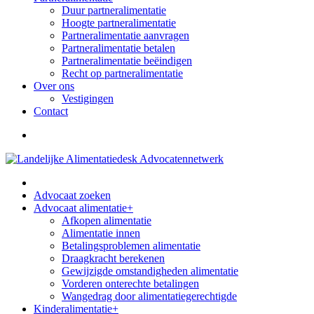
Duur partneralimentatie
Hoogte partneralimentatie
Partneralimentatie aanvragen
Partneralimentatie betalen
Partneralimentatie beëindigen
Recht op partneralimentatie
Over ons
Vestigingen
Contact
Advocaat zoeken
Advocaat alimentatie
+
Afkopen alimentatie
Alimentatie innen
Betalingsproblemen alimentatie
Draagkracht berekenen
Gewijzigde omstandigheden alimentatie
Vorderen onterechte betalingen
Wangedrag door alimentatiegerechtigde
Kinderalimentatie
+