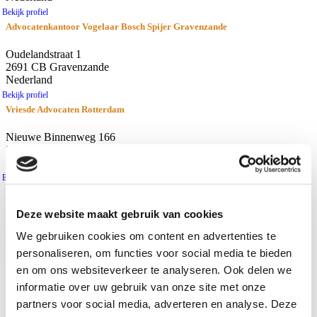
Bekijk profiel
Advocatenkantoor Vogelaar Bosch Spijer Gravenzande
Oudelandstraat 1
2691 CB Gravenzande
Nederland
Bekijk profiel
Vriesde Advocaten Rotterdam
Nieuwe Binnenweg 166
3015 BH Rotterdam
Nederland
Bekijk profiel
resultaten
Afstand
Deze website maakt gebruik van cookies
Gebruik huidige locatie
We gebruiken cookies om content en advertenties te
personaliseren, om functies voor social media te bieden
Waar zoekt u naar?
en om ons websiteverkeer te analyseren. Ook delen we
Advocaten
informatie over uw gebruik van onze site met onze
Kantoren
partners voor social media, adverteren en analyse. Deze