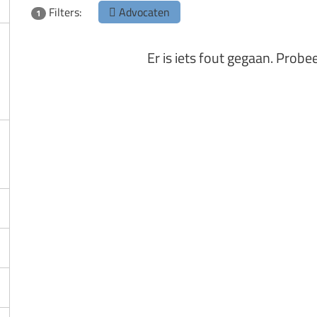
Filters:
Advocaten
1
Er is iets fout gegaan. Probe