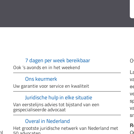
7 dagen per week bereikbaar
O
Ook ’s avonds en in het weekend
L
Ons keurmerk
v
Uw garantie voor service en kwaliteit
e
ve
Juridische hulp in elke situatie
sp
Van eerstelijns advies tot bijstand van een
v
gespecialiseerde advocaat
s
Overal in Nederland
R
Het grootste juridische netwerk van Nederland met
nl
O
50 advocaten