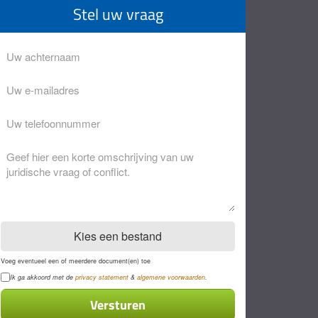
Stel uw vraag
Achternaam
Eventuele
opmerkingen
Kies een bestand
Voeg eventueel een of meerdere document(en) toe
Privacyverklaring
Ik ga akkoord met de
privacy statement
&
algemene voorwaarden
.