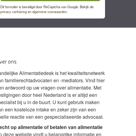
Dit formulier is beveiligd door ReCaptcha van Google. Bekijk de
privacy verklaring
en
algemene voorwaarden
.
ver ons
andelijke Alimentatiedesk is het kwaliteitsnetwerk
an familierechtadvocaten en -mediators. Vind hier
en antwoord op uw vragen over alimentatie. Met
stigingen door heel Nederland is er altijd een
ecialist bij u in de buurt. U kunt gebruik maken
an een kosteloze intake en zeker zijn van een
nelle reactie van een gespecialiseerde advocaat.
echt op alimentatie of betalen van alimentatie
p deze website vindt u belangrijke informatie en