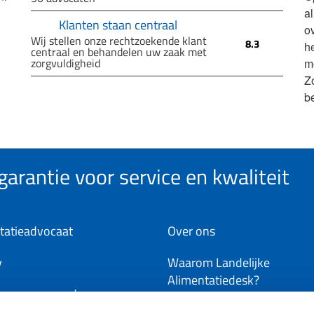
a
Klanten staan centraal
ov
Wij stellen onze rechtzoekende klant
8.3
h
centraal en behandelen uw zaak met
zorgvuldigheid
m
Z
b
arantie voor service en kwaliteit
tatieadvocaat
Over ons
y
Waarom Landelijke
Alimentatiedesk?
ene voorwaarden
Word deelnemer