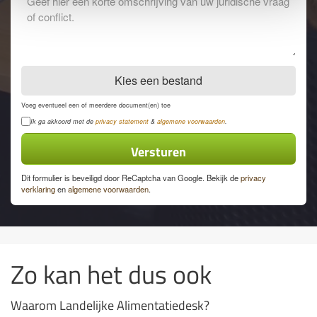
opmerkingen
Kies een bestand
Voeg eventueel een of meerdere document(en) toe
Privacyverklaring
Ik ga akkoord met de
privacy statement
&
algemene voorwaarden
.
Dit formulier is beveiligd door ReCaptcha van Google. Bekijk de
privacy
verklaring
en
algemene voorwaarden
.
Zo kan het dus ook
Waarom Landelijke Alimentatiedesk?