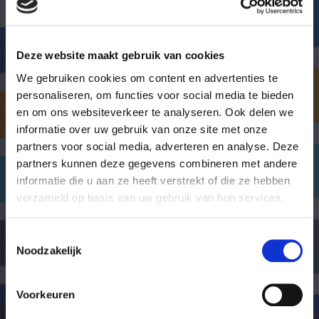
Wij helpen u graag!
Deze website maakt gebruik van cookies
Stap 1: Bel of mail onze juristen van de
We gebruiken cookies om content en advertenties te
intakebalie
personaliseren, om functies voor social media te bieden
Stap 2: Bespreek uw juridische oplossingen
en om ons websiteverkeer te analyseren. Ook delen we
informatie over uw gebruik van onze site met onze
Stap 3: Kies de beste oplossing voor uw
partners voor social media, adverteren en analyse. Deze
situatie
partners kunnen deze gegevens combineren met andere
informatie die u aan ze heeft verstrekt of die ze hebben
verzameld op basis van uw gebruik van hun services.
Beschikbaar vanaf
za 09:00
Neem contact op
Toestemmingsselectie
Noodzakelijk
De intakebalie is 7 dagen per week bereikbaar.
Voorkeuren