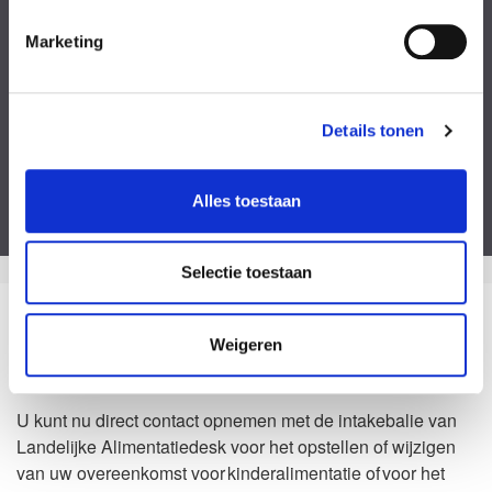
Kies een bestand
Marketing
Voeg eventueel een of meerdere document(en) toe
Privacyverklaring
Ik ga akkoord met de
privacy statement
&
algemene voorwaarden
.
Details tonen
Dit formulier is beveiligd door ReCaptcha van Google. Bekijk de
privacy
verklaring
en
algemene voorwaarden
.
Alles toestaan
Selectie toestaan
Zo kan het dus ook
Weigeren
Waarom Landelijke Alimentatiedesk?
U kunt nu direct contact opnemen met de intakebalie van
Landelijke Alimentatiedesk voor het opstellen of wijzigen
van uw overeenkomst voor kinderalimentatie of voor het