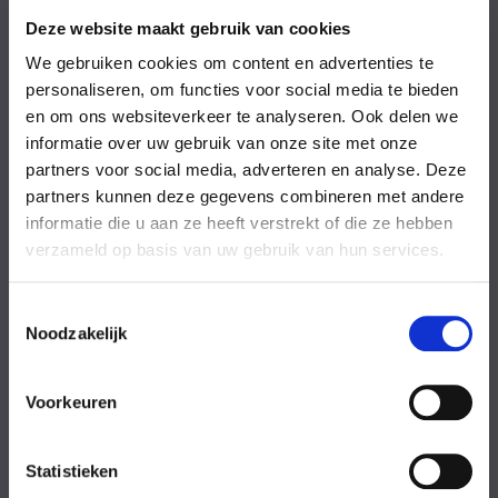
Vrijdag
08:00-18:00 uur
Zaterdag
09:00-17:00 uur
Deze website maakt gebruik van cookies
Zondag
09:00-17:00 uur
We gebruiken cookies om content en advertenties te
Feestdagen
Gesloten
personaliseren, om functies voor social media te bieden
en om ons websiteverkeer te analyseren. Ook delen we
Stel uw vraag
informatie over uw gebruik van onze site met onze
partners voor social media, adverteren en analyse. Deze
partners kunnen deze gegevens combineren met andere
Achternaam
informatie die u aan ze heeft verstrekt of die ze hebben
verzameld op basis van uw gebruik van hun services.
Toestemmingsselectie
Noodzakelijk
Eventuele
Voorkeuren
opmerkingen
Statistieken