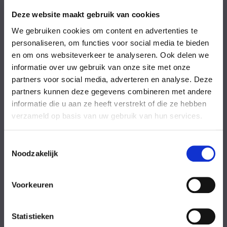
Vrijdag
08:00-18:00 uur
Deze website maakt gebruik van cookies
Zaterdag
09:00-17:00 uur
Zondag
09:00-17:00 uur
We gebruiken cookies om content en advertenties te
Feestdagen
Gesloten
personaliseren, om functies voor social media te bieden
en om ons websiteverkeer te analyseren. Ook delen we
informatie over uw gebruik van onze site met onze
Stel uw vraag
partners voor social media, adverteren en analyse. Deze
partners kunnen deze gegevens combineren met andere
Achternaam
informatie die u aan ze heeft verstrekt of die ze hebben
verzameld op basis van uw gebruik van hun services.
Toestemmingsselectie
Noodzakelijk
Eventuele
Voorkeuren
opmerkingen
Statistieken