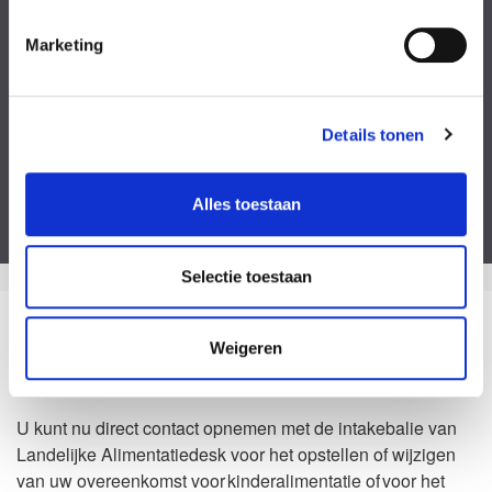
Kies een bestand
Marketing
Voeg eventueel een of meerdere document(en) toe
Privacyverklaring
Ik ga akkoord met de
privacy statement
&
algemene voorwaarden
.
Details tonen
Dit formulier is beveiligd door ReCaptcha van Google. Bekijk de
privacy
Alles toestaan
verklaring
en
algemene voorwaarden
.
Selectie toestaan
Zo kan het dus ook
Weigeren
Waarom Landelijke Alimentatiedesk?
U kunt nu direct contact opnemen met de intakebalie van
Landelijke Alimentatiedesk voor het opstellen of wijzigen
van uw overeenkomst voor kinderalimentatie of voor het