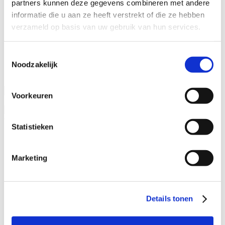
partners kunnen deze gegevens combineren met andere
Specialisaties
informatie die u aan ze heeft verstrekt of die ze hebben
Advocaat alimentatie
verzameld op basis van uw gebruik van hun services.
Alimentatie incasseren
Echtscheiding
Kinderalimentatie
Toestemmingsselectie
Partneralimentatie
Noodzakelijk
Naam advocaat
Voorkeuren
Ervaringsjaren
Geslacht
Statistieken
Man
Vrouw
Marketing
Specialisatieverenigingen
ADR.MED®
MfN
Details tonen
VFAS
Filters: