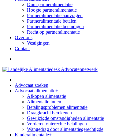
Duur partneralimentatie
Hoogte partneralimentatie
Partneralimentatie aanvragen
Partneralimentatie betalen
Partneralimentatie beëindigen
Recht op partneralimentatie
Over ons
Vestigingen
Contact
Advocaat zoeken
Advocaat alimentatie
+
Afkopen alimentatie
Alimentatie innen
Betalingsproblemen alimentatie
Draagkracht berekenen
Gewijzigde omstandigheden alimentatie
Vorderen onterechte betalingen
Wangedrag door alimentatiegerechtigde
Kinderalimentatie
+