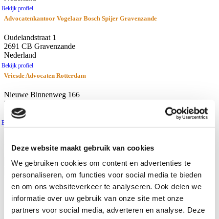
Bekijk profiel
Advocatenkantoor Vogelaar Bosch Spijer Gravenzande
Oudelandstraat 1
2691 CB Gravenzande
Nederland
Bekijk profiel
Vriesde Advocaten Rotterdam
Nieuwe Binnenweg 166
3015 BH Rotterdam
Nederland
Bekijk profiel
resultaten
Afstand
Deze website maakt gebruik van cookies
Gebruik huidige locatie
We gebruiken cookies om content en advertenties te
personaliseren, om functies voor social media te bieden
Waar zoekt u naar?
en om ons websiteverkeer te analyseren. Ook delen we
Advocaten
informatie over uw gebruik van onze site met onze
Kantoren
partners voor social media, adverteren en analyse. Deze