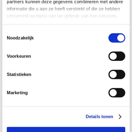
partners kunnen deze gegevens combineren met andere
Specialisaties
informatie die u aan ze heeft verstrekt of die ze hebben
Advocaat alimentatie
verzameld op basis van uw gebruik van hun services.
Alimentatie incasseren
Echtscheiding
Kinderalimentatie
Toestemmingsselectie
Partneralimentatie
Noodzakelijk
Naam advocaat
Voorkeuren
Ervaringsjaren
Geslacht
Statistieken
Man
Vrouw
Marketing
Specialisatieverenigingen
ADR.MED®
MfN
Details tonen
VFAS
Filters: