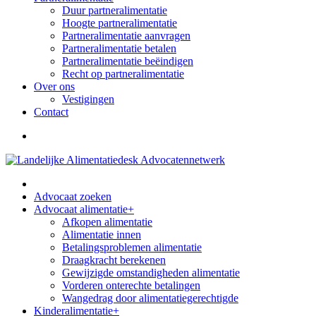
Duur partneralimentatie
Hoogte partneralimentatie
Partneralimentatie aanvragen
Partneralimentatie betalen
Partneralimentatie beëindigen
Recht op partneralimentatie
Over ons
Vestigingen
Contact
Advocaat zoeken
Advocaat alimentatie
+
Afkopen alimentatie
Alimentatie innen
Betalingsproblemen alimentatie
Draagkracht berekenen
Gewijzigde omstandigheden alimentatie
Vorderen onterechte betalingen
Wangedrag door alimentatiegerechtigde
Kinderalimentatie
+