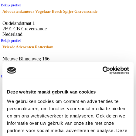
Bekijk profiel
Advocatenkantoor Vogelaar Bosch Spijer Gravenzande
Oudelandstraat 1
2691 CB Gravenzande
Nederland
Bekijk profiel
Vriesde Advocaten Rotterdam
Nieuwe Binnenweg 166
3015 BH Rotterdam
Nederland
Bekijk profiel
resultaten
Afstand
Deze website maakt gebruik van cookies
Gebruik huidige locatie
We gebruiken cookies om content en advertenties te
personaliseren, om functies voor social media te bieden
Waar zoekt u naar?
en om ons websiteverkeer te analyseren. Ook delen we
Advocaten
informatie over uw gebruik van onze site met onze
Kantoren
partners voor social media, adverteren en analyse. Deze