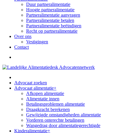
Duur partneralimentatie
Hoogte partneralimentatie
Partneralimentatie aanvragen
Partneralimentatie betalen
Partneralimentatie beëindigen
Recht op partneralimentatie
Over ons
Vestigingen
Contact
Advocaat zoeken
Advocaat alimentatie
+
Afkopen alimentatie
Alimentatie innen
Betalingsproblemen alimentatie
Draagkracht berekenen
Gewijzigde omstandigheden alimentatie
Vorderen onterechte betalingen
Wangedrag door alimentatiegerechtigde
Kinderalimentatie
+