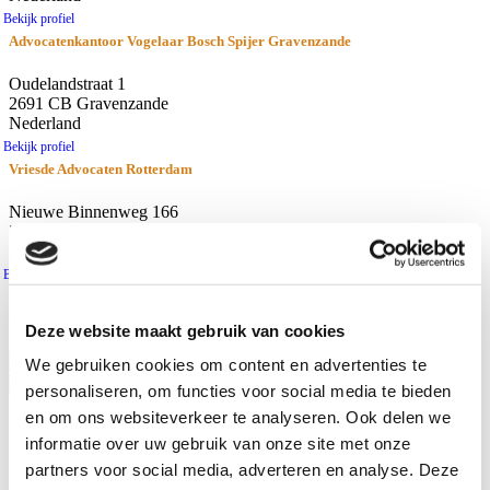
Bekijk profiel
Advocatenkantoor Vogelaar Bosch Spijer Gravenzande
Oudelandstraat 1
2691 CB Gravenzande
Nederland
Bekijk profiel
Vriesde Advocaten Rotterdam
Nieuwe Binnenweg 166
3015 BH Rotterdam
Nederland
Bekijk profiel
resultaten
Afstand
Deze website maakt gebruik van cookies
Gebruik huidige locatie
We gebruiken cookies om content en advertenties te
personaliseren, om functies voor social media te bieden
Waar zoekt u naar?
en om ons websiteverkeer te analyseren. Ook delen we
Advocaten
informatie over uw gebruik van onze site met onze
Kantoren
partners voor social media, adverteren en analyse. Deze