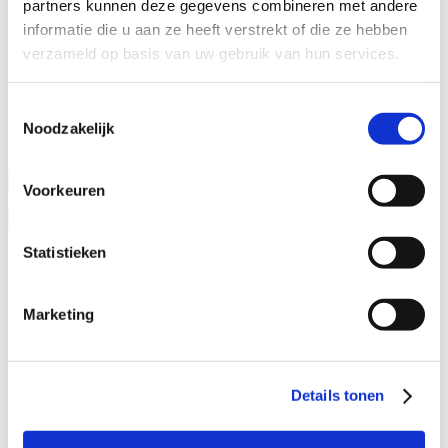
partners kunnen deze gegevens combineren met andere
Specialisaties
informatie die u aan ze heeft verstrekt of die ze hebben
Advocaat alimentatie
verzameld op basis van uw gebruik van hun services.
Alimentatie incasseren
Echtscheiding
Kinderalimentatie
Toestemmingsselectie
Partneralimentatie
Noodzakelijk
Naam advocaat
Voorkeuren
Ervaringsjaren
Geslacht
Statistieken
Man
Vrouw
Marketing
Specialisatieverenigingen
ADR.MED®
MfN
Details tonen
VFAS
Filters: