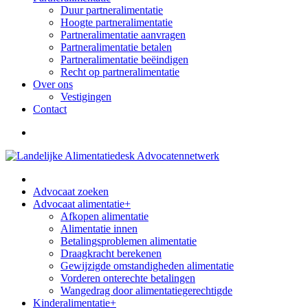
Duur partneralimentatie
Hoogte partneralimentatie
Partneralimentatie aanvragen
Partneralimentatie betalen
Partneralimentatie beëindigen
Recht op partneralimentatie
Over ons
Vestigingen
Contact
Advocaat zoeken
Advocaat alimentatie
+
Afkopen alimentatie
Alimentatie innen
Betalingsproblemen alimentatie
Draagkracht berekenen
Gewijzigde omstandigheden alimentatie
Vorderen onterechte betalingen
Wangedrag door alimentatiegerechtigde
Kinderalimentatie
+