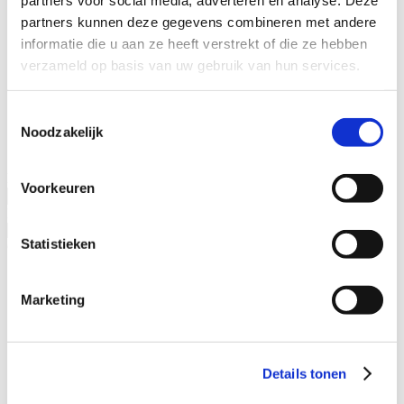
Kantoren
partners kunnen deze gegevens combineren met andere
Specialisaties
informatie die u aan ze heeft verstrekt of die ze hebben
verzameld op basis van uw gebruik van hun services.
Advocaat alimentatie
Alimentatie incasseren
Echtscheiding
Toestemmingsselectie
Kinderalimentatie
Noodzakelijk
Partneralimentatie
Naam advocaat
Voorkeuren
Ervaringsjaren
Statistieken
Geslacht
Man
Vrouw
Marketing
Specialisatieverenigingen
ADR.MED®
Details tonen
MfN
VFAS