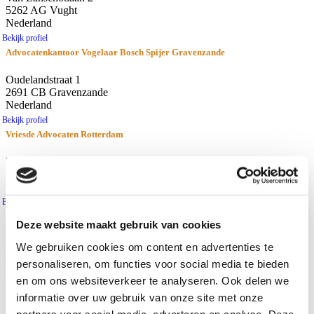
5262 AG Vught
Nederland
Bekijk profiel
Advocatenkantoor Vogelaar Bosch Spijer Gravenzande
Oudelandstraat 1
2691 CB Gravenzande
Nederland
Bekijk profiel
Vriesde Advocaten Rotterdam
Nieuwe Binnenweg 166
3015 BH Rotterdam
Nederland
Bekijk profiel
resultaten
Deze website maakt gebruik van cookies
Afstand
Gebruik huidige locatie
We gebruiken cookies om content en advertenties te
personaliseren, om functies voor social media te bieden
en om ons websiteverkeer te analyseren. Ook delen we
Waar zoekt u naar?
informatie over uw gebruik van onze site met onze
Advocaten
partners voor social media, adverteren en analyse. Deze