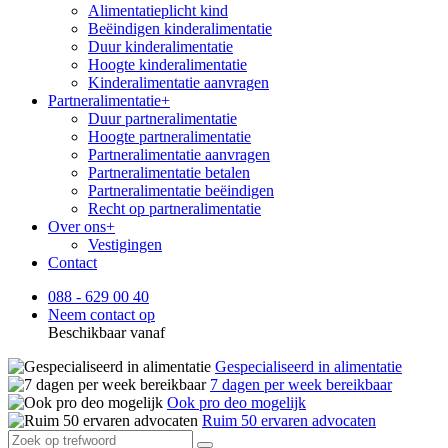
Alimentatieplicht kind
Beëindigen kinderalimentatie
Duur kinderalimentatie
Hoogte kinderalimentatie
Kinderalimentatie aanvragen
Partneralimentatie
+
Duur partneralimentatie
Hoogte partneralimentatie
Partneralimentatie aanvragen
Partneralimentatie betalen
Partneralimentatie beëindigen
Recht op partneralimentatie
Over ons
+
Vestigingen
Contact
088 - 629 00 40
Neem contact op
Beschikbaar vanaf
Gespecialiseerd in alimentatie
7 dagen per week bereikbaar
Ook pro deo mogelijk
Ruim 50 ervaren advocaten