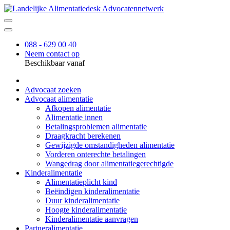
088 - 629 00 40
Neem contact op
Beschikbaar vanaf
Advocaat zoeken
Advocaat alimentatie
Afkopen alimentatie
Alimentatie innen
Betalingsproblemen alimentatie
Draagkracht berekenen
Gewijzigde omstandigheden alimentatie
Vorderen onterechte betalingen
Wangedrag door alimentatiegerechtigde
Kinderalimentatie
Alimentatieplicht kind
Beëindigen kinderalimentatie
Duur kinderalimentatie
Hoogte kinderalimentatie
Kinderalimentatie aanvragen
Partneralimentatie