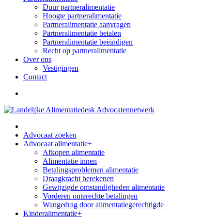
Duur partneralimentatie
Hoogte partneralimentatie
Partneralimentatie aanvragen
Partneralimentatie betalen
Partneralimentatie beëindigen
Recht op partneralimentatie
Over ons
Vestigingen
Contact
Advocaat zoeken
Advocaat alimentatie
+
Afkopen alimentatie
Alimentatie innen
Betalingsproblemen alimentatie
Draagkracht berekenen
Gewijzigde omstandigheden alimentatie
Vorderen onterechte betalingen
Wangedrag door alimentatiegerechtigde
Kinderalimentatie
+