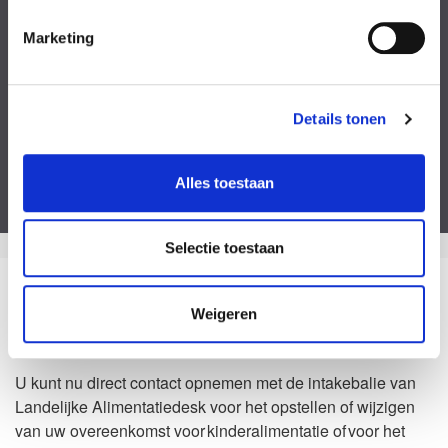
Kies een bestand
Marketing
Voeg eventueel een of meerdere document(en) toe
Privacyverklaring
Ik ga akkoord met de
privacy statement
&
algemene voorwaarden
.
Details tonen
Dit formulier is beveiligd door ReCaptcha van Google. Bekijk de
privacy
verklaring
en
algemene voorwaarden
.
Alles toestaan
Selectie toestaan
Zo kan het dus ook
Weigeren
Waarom Landelijke Alimentatiedesk?
U kunt nu direct contact opnemen met de intakebalie van
Landelijke Alimentatiedesk voor het opstellen of wijzigen
van uw overeenkomst voor kinderalimentatie of voor het