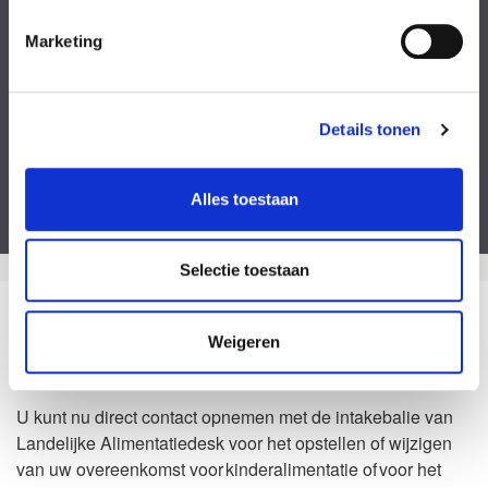
Kies een bestand
Marketing
Voeg eventueel een of meerdere document(en) toe
Privacyverklaring
Ik ga akkoord met de
privacy statement
&
algemene voorwaarden
.
Details tonen
Dit formulier is beveiligd door ReCaptcha van Google. Bekijk de
privacy
verklaring
en
algemene voorwaarden
.
Alles toestaan
Selectie toestaan
Zo kan het dus ook
Weigeren
Waarom Landelijke Alimentatiedesk?
U kunt nu direct contact opnemen met de intakebalie van
Landelijke Alimentatiedesk voor het opstellen of wijzigen
van uw overeenkomst voor kinderalimentatie of voor het