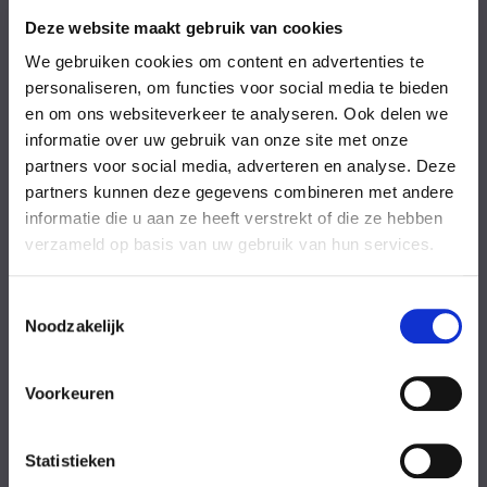
Vrijdag
08:00-18:00 uur
Zaterdag
09:00-17:00 uur
Deze website maakt gebruik van cookies
Zondag
09:00-17:00 uur
We gebruiken cookies om content en advertenties te
Feestdagen
Gesloten
personaliseren, om functies voor social media te bieden
en om ons websiteverkeer te analyseren. Ook delen we
Stel uw vraag
informatie over uw gebruik van onze site met onze
partners voor social media, adverteren en analyse. Deze
partners kunnen deze gegevens combineren met andere
Achternaam
informatie die u aan ze heeft verstrekt of die ze hebben
verzameld op basis van uw gebruik van hun services.
Toestemmingsselectie
Noodzakelijk
Eventuele
Voorkeuren
opmerkingen
Statistieken