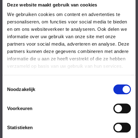
Zaterdag
09:00-17:00 uur
Deze website maakt gebruik van cookies
Zondag
09:00-17:00 uur
Feestdagen
Gesloten
We gebruiken cookies om content en advertenties te
personaliseren, om functies voor social media te bieden
en om ons websiteverkeer te analyseren. Ook delen we
Stel uw vraag
informatie over uw gebruik van onze site met onze
partners voor social media, adverteren en analyse. Deze
Achternaam
partners kunnen deze gegevens combineren met andere
informatie die u aan ze heeft verstrekt of die ze hebben
verzameld op basis van uw gebruik van hun services.
Toestemmingsselectie
Noodzakelijk
Eventuele
Voorkeuren
opmerkingen
Statistieken