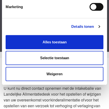
Kies een bestand
Marketing
Voeg eventueel een of meerdere document(en) toe
Privacyverklaring
Ik ga akkoord met de
privacy statement
&
algemene voorwaarden
.
Details tonen
Dit formulier is beveiligd door ReCaptcha van Google. Bekijk de
privacy
verklaring
en
algemene voorwaarden
.
Alles toestaan
Selectie toestaan
Zo kan het dus ook
Weigeren
Waarom Landelijke Alimentatiedesk?
U kunt nu direct contact opnemen met de intakebalie van
Landelijke Alimentatiedesk voor het opstellen of wijzigen
van uw overeenkomst voor kinderalimentatie of voor het
opstellen van een verzoek tot verhoging of verlaging van