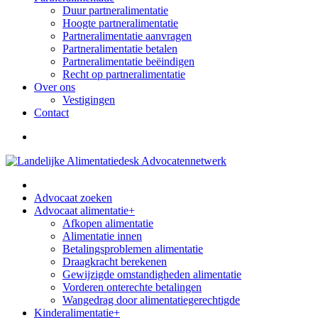
Duur partneralimentatie
Hoogte partneralimentatie
Partneralimentatie aanvragen
Partneralimentatie betalen
Partneralimentatie beëindigen
Recht op partneralimentatie
Over ons
Vestigingen
Contact
Advocaat zoeken
Advocaat alimentatie
+
Afkopen alimentatie
Alimentatie innen
Betalingsproblemen alimentatie
Draagkracht berekenen
Gewijzigde omstandigheden alimentatie
Vorderen onterechte betalingen
Wangedrag door alimentatiegerechtigde
Kinderalimentatie
+