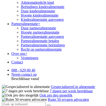
Alimentatieplicht kind
Beëindigen kinderalimentatie
Duur kinderalimentatie
Hoogte kinderalimentatie
Kinderalimentatie aanvragen
Partneralimentatie
+
Duur partneralimentatie
Hoogte partneralimentatie
Partneralimentatie aanvragen
Partneralimentatie betalen
Partneralimentatie beëindigen
Recht op partneralimentatie
Over ons
+
Vestigingen
Contact
088 - 629 00 40
Neem contact op
Beschikbaar vanaf
Gespecialiseerd in alimentatie
7 dagen per week bereikbaar
Ook pro deo mogelijk
Ruim 50 ervaren advocaten