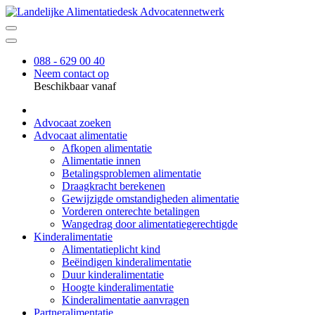
088 - 629 00 40
Neem contact op
Beschikbaar vanaf
Advocaat zoeken
Advocaat alimentatie
Afkopen alimentatie
Alimentatie innen
Betalingsproblemen alimentatie
Draagkracht berekenen
Gewijzigde omstandigheden alimentatie
Vorderen onterechte betalingen
Wangedrag door alimentatiegerechtigde
Kinderalimentatie
Alimentatieplicht kind
Beëindigen kinderalimentatie
Duur kinderalimentatie
Hoogte kinderalimentatie
Kinderalimentatie aanvragen
Partneralimentatie