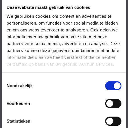
Vrijdag
08:00-18:00 uur
Zaterdag
09:00-17:00 uur
Deze website maakt gebruik van cookies
Zondag
09:00-17:00 uur
We gebruiken cookies om content en advertenties te
Feestdagen
Gesloten
personaliseren, om functies voor social media te bieden
en om ons websiteverkeer te analyseren. Ook delen we
Stel uw vraag
informatie over uw gebruik van onze site met onze
partners voor social media, adverteren en analyse. Deze
partners kunnen deze gegevens combineren met andere
Achternaam
informatie die u aan ze heeft verstrekt of die ze hebben
verzameld op basis van uw gebruik van hun services.
Toestemmingsselectie
Noodzakelijk
Eventuele
Voorkeuren
opmerkingen
Statistieken