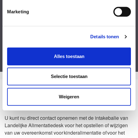
Kies een bestand
Marketing
Voeg eventueel een of meerdere document(en) toe
Privacyverklaring
Ik ga akkoord met de
privacy statement
&
algemene voorwaarden
.
Details tonen
Dit formulier is beveiligd door ReCaptcha van Google. Bekijk de
privacy
verklaring
en
algemene voorwaarden
.
Alles toestaan
Selectie toestaan
Zo kan het dus ook
Weigeren
Waarom Landelijke Alimentatiedesk?
U kunt nu direct contact opnemen met de intakebalie van
Landelijke Alimentatiedesk voor het opstellen of wijzigen
van uw overeenkomst voor kinderalimentatie of voor het