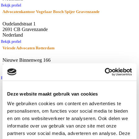
Bekijk profiel
Advocatenkantoor Vogelaar Bosch Spijer Gravenzande
Oudelandstraat 1
2691 CB Gravenzande
Nederland
Bekijk profiel
Vriesde Advocaten Rotterdam
Nieuwe Binnenweg 166
3015 BH Rotterdam
Nederland
Bekijk profiel
resultaten
Afstand
Deze website maakt gebruik van cookies
Gebruik huidige locatie
We gebruiken cookies om content en advertenties te
personaliseren, om functies voor social media te bieden
Waar zoekt u naar?
en om ons websiteverkeer te analyseren. Ook delen we
Advocaten
informatie over uw gebruik van onze site met onze
Kantoren
partners voor social media, adverteren en analyse. Deze