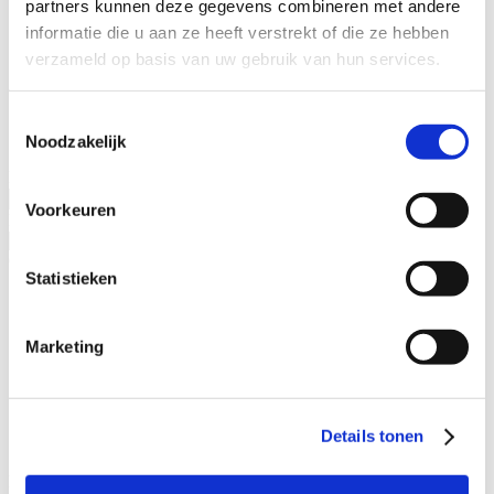
partners kunnen deze gegevens combineren met andere
Specialisaties
informatie die u aan ze heeft verstrekt of die ze hebben
Advocaat alimentatie
verzameld op basis van uw gebruik van hun services.
Alimentatie incasseren
Echtscheiding
Kinderalimentatie
Toestemmingsselectie
Partneralimentatie
Noodzakelijk
Naam advocaat
Voorkeuren
Ervaringsjaren
Geslacht
Statistieken
Man
Vrouw
Marketing
Specialisatieverenigingen
ADR.MED®
MfN
Details tonen
VFAS
Filters: