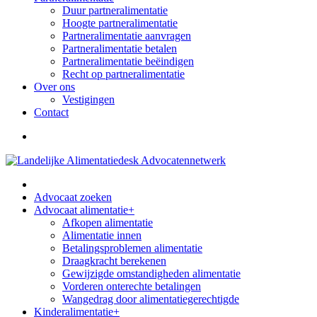
Duur partneralimentatie
Hoogte partneralimentatie
Partneralimentatie aanvragen
Partneralimentatie betalen
Partneralimentatie beëindigen
Recht op partneralimentatie
Over ons
Vestigingen
Contact
Advocaat zoeken
Advocaat alimentatie
+
Afkopen alimentatie
Alimentatie innen
Betalingsproblemen alimentatie
Draagkracht berekenen
Gewijzigde omstandigheden alimentatie
Vorderen onterechte betalingen
Wangedrag door alimentatiegerechtigde
Kinderalimentatie
+