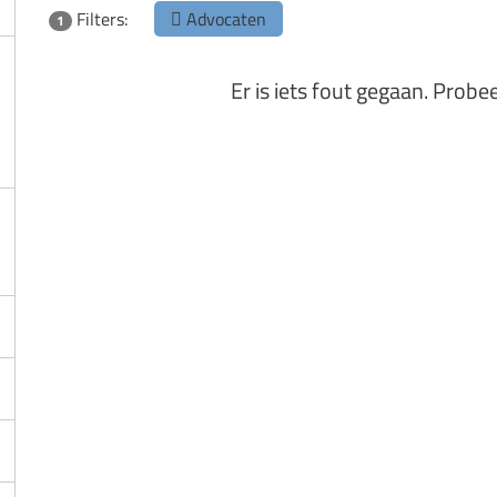
Filters:
Advocaten
1
Er is iets fout gegaan. Probe