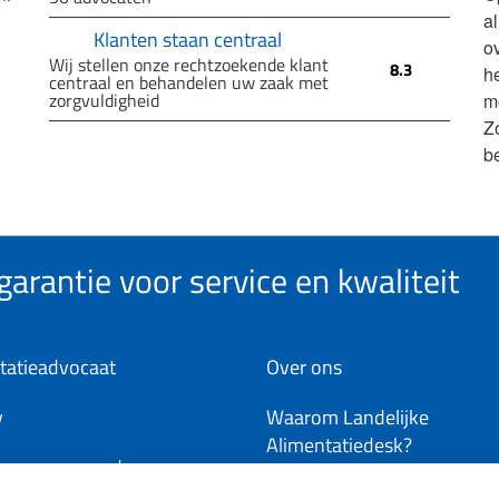
a
Klanten staan centraal
ov
Wij stellen onze rechtzoekende klant
8.3
h
centraal en behandelen uw zaak met
zorgvuldigheid
m
Z
b
arantie voor service en kwaliteit
tatieadvocaat
Over ons
y
Waarom Landelijke
Alimentatiedesk?
ene voorwaarden
Word deelnemer