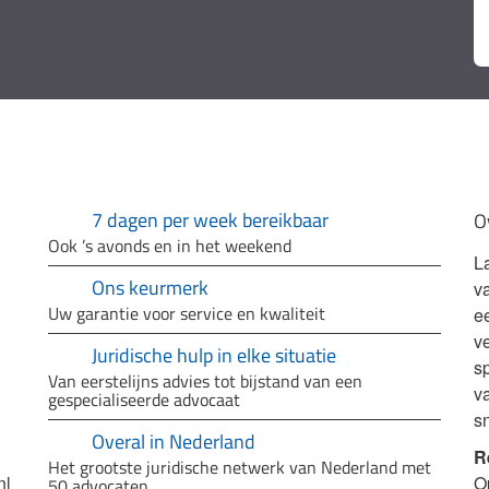
7 dagen per week bereikbaar
O
Ook ’s avonds en in het weekend
L
Ons keurmerk
v
Uw garantie voor service en kwaliteit
e
ve
Juridische hulp in elke situatie
sp
Van eerstelijns advies tot bijstand van een
v
gespecialiseerde advocaat
s
Overal in Nederland
R
Het grootste juridische netwerk van Nederland met
nl
O
50 advocaten