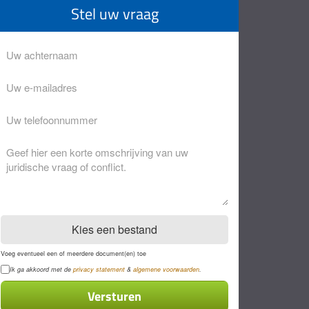
Stel uw vraag
Achternaam
Eventuele
opmerkingen
Kies een bestand
Voeg eventueel een of meerdere document(en) toe
Privacyverklaring
Ik ga akkoord met de
privacy statement
&
algemene voorwaarden
.