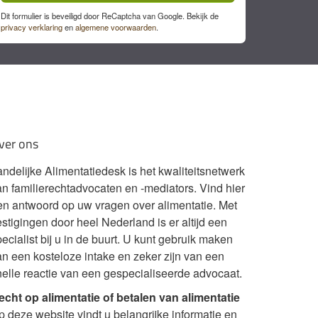
Dit formulier is beveiligd door ReCaptcha van Google. Bekijk de
privacy verklaring
en
algemene voorwaarden
.
ver ons
andelijke Alimentatiedesk is het kwaliteitsnetwerk
an familierechtadvocaten en -mediators. Vind hier
en antwoord op uw vragen over alimentatie. Met
stigingen door heel Nederland is er altijd een
ecialist bij u in de buurt. U kunt gebruik maken
an een kosteloze intake en zeker zijn van een
nelle reactie van een gespecialiseerde advocaat.
echt op alimentatie of betalen van alimentatie
p deze website vindt u belangrijke informatie en