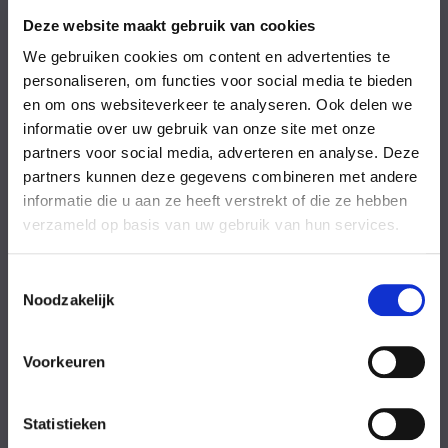
Vrijdag
08:00-18:00 uur
Zaterdag
09:00-17:00 uur
Deze website maakt gebruik van cookies
Zondag
09:00-17:00 uur
We gebruiken cookies om content en advertenties te
Feestdagen
Gesloten
personaliseren, om functies voor social media te bieden
en om ons websiteverkeer te analyseren. Ook delen we
Stel uw vraag
informatie over uw gebruik van onze site met onze
partners voor social media, adverteren en analyse. Deze
partners kunnen deze gegevens combineren met andere
Achternaam
informatie die u aan ze heeft verstrekt of die ze hebben
verzameld op basis van uw gebruik van hun services.
Toestemmingsselectie
Noodzakelijk
Eventuele
Voorkeuren
opmerkingen
Statistieken