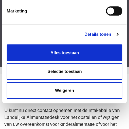
Kies een bestand
Marketing
Voeg eventueel een of meerdere document(en) toe
Privacyverklaring
Ik ga akkoord met de
privacy statement
&
algemene voorwaarden
.
Details tonen
Dit formulier is beveiligd door ReCaptcha van Google. Bekijk de
privacy
verklaring
en
algemene voorwaarden
.
Alles toestaan
Selectie toestaan
Zo kan het dus ook
Weigeren
Waarom Landelijke Alimentatiedesk?
U kunt nu direct contact opnemen met de intakebalie van
Landelijke Alimentatiedesk voor het opstellen of wijzigen
van uw overeenkomst voor kinderalimentatie of voor het