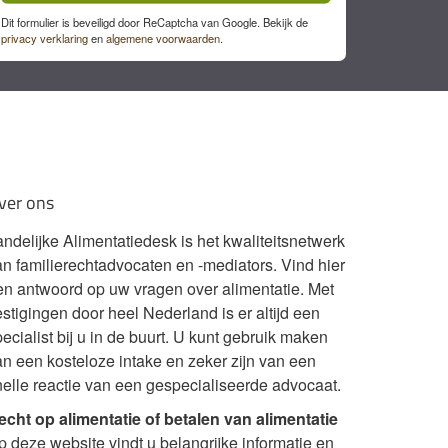
Dit formulier is beveiligd door ReCaptcha van Google. Bekijk de
privacy verklaring
en
algemene voorwaarden
.
ver ons
andelijke Alimentatiedesk is het kwaliteitsnetwerk
an familierechtadvocaten en -mediators. Vind hier
en antwoord op uw vragen over alimentatie. Met
stigingen door heel Nederland is er altijd een
ecialist bij u in de buurt. U kunt gebruik maken
an een kosteloze intake en zeker zijn van een
nelle reactie van een gespecialiseerde advocaat.
echt op alimentatie of betalen van alimentatie
p deze website vindt u belangrijke informatie en