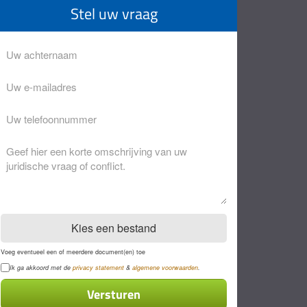
Stel uw vraag
Achternaam
Eventuele
opmerkingen
Kies een bestand
Voeg eventueel een of meerdere document(en) toe
Privacyverklaring
Ik ga akkoord met de
privacy statement
&
algemene voorwaarden
.