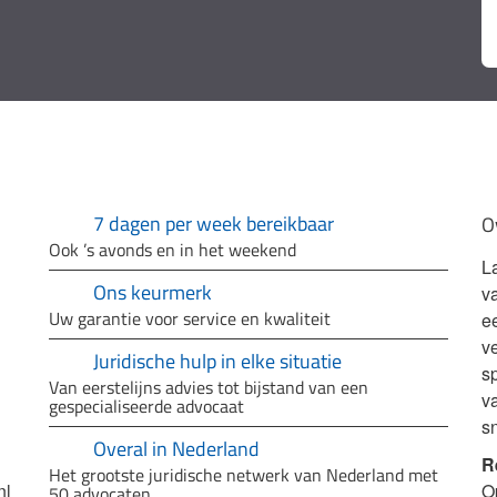
7 dagen per week bereikbaar
O
Ook ’s avonds en in het weekend
L
Ons keurmerk
v
Uw garantie voor service en kwaliteit
e
ve
Juridische hulp in elke situatie
sp
Van eerstelijns advies tot bijstand van een
v
gespecialiseerde advocaat
s
Overal in Nederland
R
Het grootste juridische netwerk van Nederland met
nl
O
50 advocaten