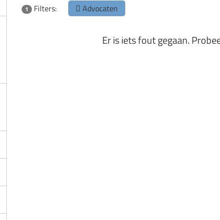
Filters:
Advocaten
1
Er is iets fout gegaan. Probe