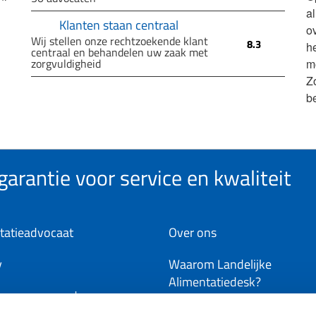
a
Klanten staan centraal
ov
Wij stellen onze rechtzoekende klant
8.3
h
centraal en behandelen uw zaak met
zorgvuldigheid
m
Z
b
arantie voor service en kwaliteit
tatieadvocaat
Over ons
y
Waarom Landelijke
Alimentatiedesk?
ene voorwaarden
Word deelnemer