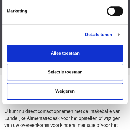
Kies een bestand
Marketing
Voeg eventueel een of meerdere document(en) toe
Privacyverklaring
Ik ga akkoord met de
privacy statement
&
algemene voorwaarden
.
Details tonen
Dit formulier is beveiligd door ReCaptcha van Google. Bekijk de
privacy
verklaring
en
algemene voorwaarden
.
Alles toestaan
Selectie toestaan
Zo kan het dus ook
Weigeren
Waarom Landelijke Alimentatiedesk?
U kunt nu direct contact opnemen met de intakebalie van
Landelijke Alimentatiedesk voor het opstellen of wijzigen
van uw overeenkomst voor kinderalimentatie of voor het