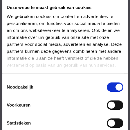
Vrijdag
08:00-18:00 uur
Zaterdag
09:00-17:00 uur
Deze website maakt gebruik van cookies
Zondag
09:00-17:00 uur
We gebruiken cookies om content en advertenties te
Feestdagen
Gesloten
personaliseren, om functies voor social media te bieden
en om ons websiteverkeer te analyseren. Ook delen we
Stel uw vraag
informatie over uw gebruik van onze site met onze
partners voor social media, adverteren en analyse. Deze
partners kunnen deze gegevens combineren met andere
Achternaam
informatie die u aan ze heeft verstrekt of die ze hebben
verzameld op basis van uw gebruik van hun services.
Toestemmingsselectie
Noodzakelijk
Eventuele
Voorkeuren
opmerkingen
Statistieken