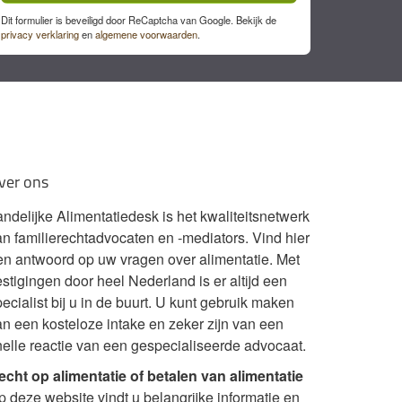
Dit formulier is beveiligd door ReCaptcha van Google. Bekijk de
privacy verklaring
en
algemene voorwaarden
.
ver ons
andelijke Alimentatiedesk is het kwaliteitsnetwerk
an familierechtadvocaten en -mediators. Vind hier
en antwoord op uw vragen over alimentatie. Met
stigingen door heel Nederland is er altijd een
ecialist bij u in de buurt. U kunt gebruik maken
an een kosteloze intake en zeker zijn van een
nelle reactie van een gespecialiseerde advocaat.
echt op alimentatie of betalen van alimentatie
p deze website vindt u belangrijke informatie en