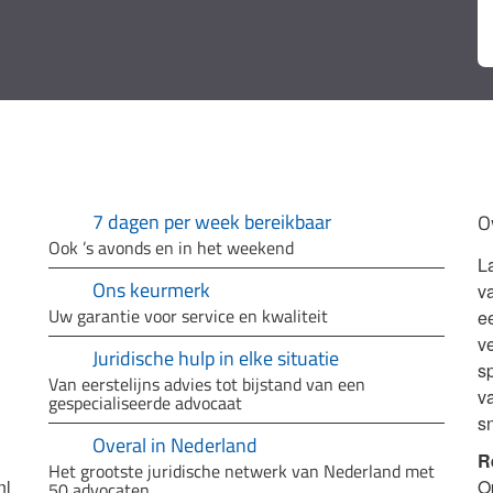
7 dagen per week bereikbaar
O
Ook ’s avonds en in het weekend
L
Ons keurmerk
v
Uw garantie voor service en kwaliteit
e
ve
Juridische hulp in elke situatie
sp
Van eerstelijns advies tot bijstand van een
v
gespecialiseerde advocaat
s
Overal in Nederland
R
Het grootste juridische netwerk van Nederland met
nl
O
50 advocaten