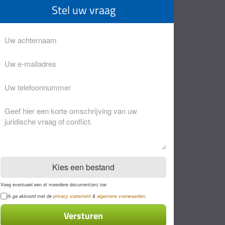
Stel uw vraag
Achternaam
Eventuele
opmerkingen
Kies een bestand
Voeg eventueel een of meerdere document(en) toe
Privacyverklaring
Ik ga akkoord met de
privacy statement
&
algemene voorwaarden
.