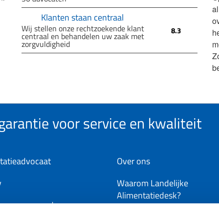
a
Klanten staan centraal
ov
Wij stellen onze rechtzoekende klant
8.3
h
centraal en behandelen uw zaak met
zorgvuldigheid
m
Z
b
arantie voor service en kwaliteit
tatieadvocaat
Over ons
y
Waarom Landelijke
Alimentatiedesk?
ene voorwaarden
Word deelnemer