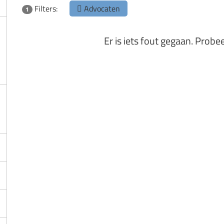
Filters:
Advocaten
1
Er is iets fout gegaan. Probe