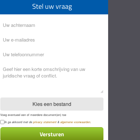
Stel uw vraag
Achternaam
Eventuele
opmerkingen
Kies een bestand
Voeg eventueel een of meerdere document(en) toe
Privacyverklaring
Ik ga akkoord met de
privacy statement
&
algemene voorwaarden
.