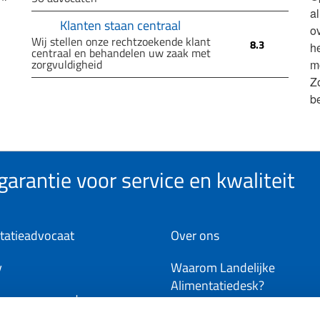
a
Klanten staan centraal
ov
Wij stellen onze rechtzoekende klant
8.3
h
centraal en behandelen uw zaak met
zorgvuldigheid
m
Z
b
arantie voor service en kwaliteit
tatieadvocaat
Over ons
y
Waarom Landelijke
Alimentatiedesk?
ene voorwaarden
Word deelnemer