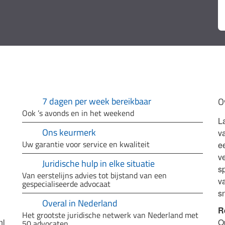
7 dagen per week bereikbaar
O
Ook ’s avonds en in het weekend
L
Ons keurmerk
v
Uw garantie voor service en kwaliteit
e
ve
Juridische hulp in elke situatie
sp
Van eerstelijns advies tot bijstand van een
v
gespecialiseerde advocaat
s
Overal in Nederland
R
Het grootste juridische netwerk van Nederland met
nl
O
50 advocaten