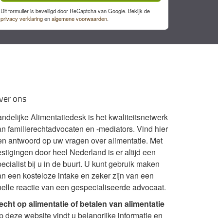
Dit formulier is beveiligd door ReCaptcha van Google. Bekijk de
privacy verklaring
en
algemene voorwaarden
.
ver ons
andelijke Alimentatiedesk is het kwaliteitsnetwerk
an familierechtadvocaten en -mediators. Vind hier
en antwoord op uw vragen over alimentatie. Met
stigingen door heel Nederland is er altijd een
ecialist bij u in de buurt. U kunt gebruik maken
an een kosteloze intake en zeker zijn van een
nelle reactie van een gespecialiseerde advocaat.
echt op alimentatie of betalen van alimentatie
p deze website vindt u belangrijke informatie en