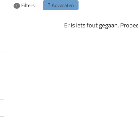
Filters:
Advocaten
1
Er is iets fout gegaan. Probe