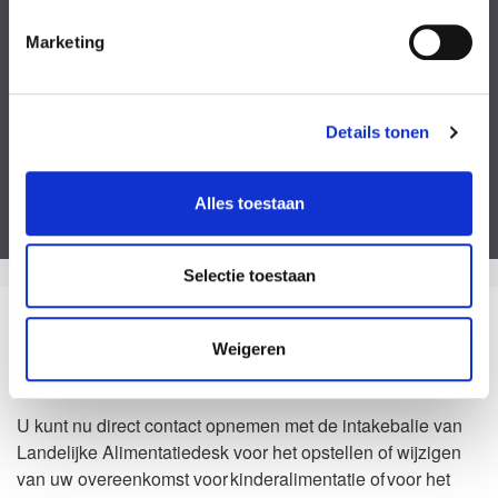
Kies een bestand
Marketing
Voeg eventueel een of meerdere document(en) toe
Privacyverklaring
Ik ga akkoord met de
privacy statement
&
algemene voorwaarden
.
Details tonen
Dit formulier is beveiligd door ReCaptcha van Google. Bekijk de
privacy
verklaring
en
algemene voorwaarden
.
Alles toestaan
Selectie toestaan
Zo kan het dus ook
Weigeren
Waarom Landelijke Alimentatiedesk?
U kunt nu direct contact opnemen met de intakebalie van
Landelijke Alimentatiedesk voor het opstellen of wijzigen
van uw overeenkomst voor kinderalimentatie of voor het