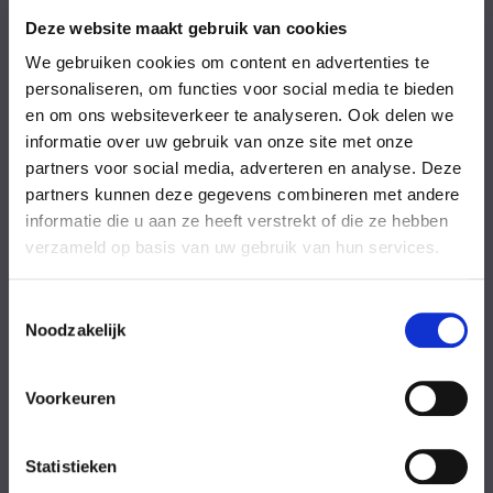
Vrijdag
08:00-18:00 uur
Zaterdag
09:00-17:00 uur
Deze website maakt gebruik van cookies
Zondag
09:00-17:00 uur
We gebruiken cookies om content en advertenties te
Feestdagen
Gesloten
personaliseren, om functies voor social media te bieden
en om ons websiteverkeer te analyseren. Ook delen we
Stel uw vraag
informatie over uw gebruik van onze site met onze
partners voor social media, adverteren en analyse. Deze
partners kunnen deze gegevens combineren met andere
Achternaam
informatie die u aan ze heeft verstrekt of die ze hebben
verzameld op basis van uw gebruik van hun services.
Toestemmingsselectie
Noodzakelijk
Eventuele
Voorkeuren
opmerkingen
Statistieken