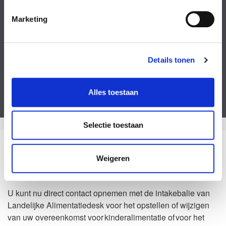
Kies een bestand
Marketing
Voeg eventueel een of meerdere document(en) toe
Privacyverklaring
Ik ga akkoord met de
privacy statement
&
algemene voorwaarden
.
Details tonen
Dit formulier is beveiligd door ReCaptcha van Google. Bekijk de
privacy
verklaring
en
algemene voorwaarden
.
Alles toestaan
Selectie toestaan
Zo kan het dus ook
Weigeren
Waarom Landelijke Alimentatiedesk?
U kunt nu direct contact opnemen met de intakebalie van
Landelijke Alimentatiedesk voor het opstellen of wijzigen
van uw overeenkomst voor kinderalimentatie of voor het