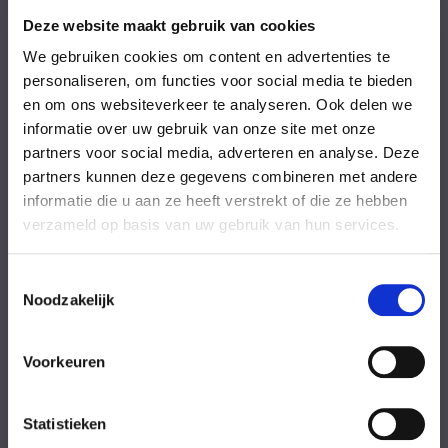
Vrijdag
08:00-18:00 uur
Zaterdag
09:00-17:00 uur
Deze website maakt gebruik van cookies
Zondag
09:00-17:00 uur
We gebruiken cookies om content en advertenties te
Feestdagen
Gesloten
personaliseren, om functies voor social media te bieden
en om ons websiteverkeer te analyseren. Ook delen we
Stel uw vraag
informatie over uw gebruik van onze site met onze
partners voor social media, adverteren en analyse. Deze
partners kunnen deze gegevens combineren met andere
Achternaam
informatie die u aan ze heeft verstrekt of die ze hebben
verzameld op basis van uw gebruik van hun services.
Toestemmingsselectie
Noodzakelijk
Eventuele
Voorkeuren
opmerkingen
Statistieken