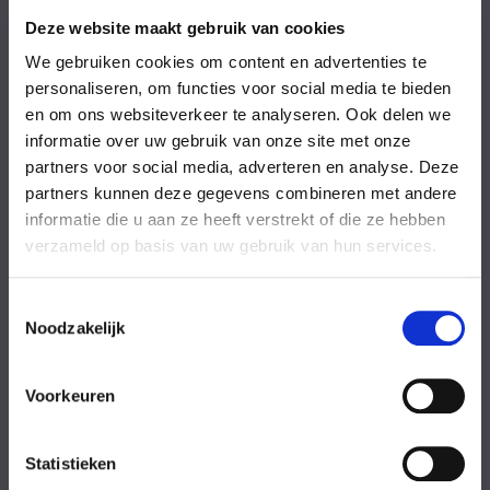
Vrijdag
08:00-18:00 uur
Zaterdag
09:00-17:00 uur
Deze website maakt gebruik van cookies
Zondag
09:00-17:00 uur
We gebruiken cookies om content en advertenties te
Feestdagen
Gesloten
personaliseren, om functies voor social media te bieden
en om ons websiteverkeer te analyseren. Ook delen we
Stel uw vraag
informatie over uw gebruik van onze site met onze
partners voor social media, adverteren en analyse. Deze
partners kunnen deze gegevens combineren met andere
Achternaam
informatie die u aan ze heeft verstrekt of die ze hebben
verzameld op basis van uw gebruik van hun services.
Toestemmingsselectie
Noodzakelijk
Eventuele
Voorkeuren
opmerkingen
Statistieken