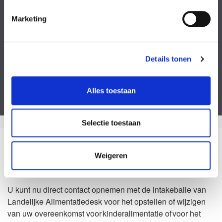
Kies een bestand
Marketing
Voeg eventueel een of meerdere document(en) toe
Privacyverklaring
Ik ga akkoord met de
privacy statement
&
algemene voorwaarden
.
Details tonen
Dit formulier is beveiligd door ReCaptcha van Google. Bekijk de
privacy
verklaring
en
algemene voorwaarden
.
Alles toestaan
Selectie toestaan
Zo kan het dus ook
Weigeren
Waarom Landelijke Alimentatiedesk?
U kunt nu direct contact opnemen met de intakebalie van
Landelijke Alimentatiedesk voor het opstellen of wijzigen
van uw overeenkomst voor kinderalimentatie of voor het