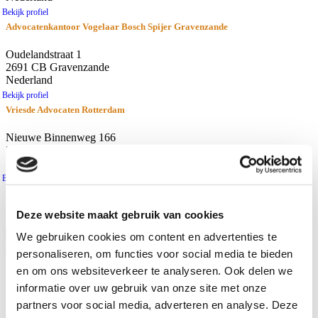
Bekijk profiel
Advocatenkantoor Vogelaar Bosch Spijer Gravenzande
Oudelandstraat 1
2691 CB Gravenzande
Nederland
Bekijk profiel
Vriesde Advocaten Rotterdam
Nieuwe Binnenweg 166
3015 BH Rotterdam
Nederland
Bekijk profiel
resultaten
Afstand
Deze website maakt gebruik van cookies
Gebruik huidige locatie
We gebruiken cookies om content en advertenties te
personaliseren, om functies voor social media te bieden
Waar zoekt u naar?
en om ons websiteverkeer te analyseren. Ook delen we
Advocaten
informatie over uw gebruik van onze site met onze
Kantoren
partners voor social media, adverteren en analyse. Deze