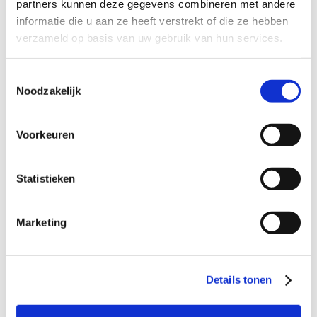
partners kunnen deze gegevens combineren met andere
Specialisaties
informatie die u aan ze heeft verstrekt of die ze hebben
Advocaat alimentatie
verzameld op basis van uw gebruik van hun services.
Alimentatie incasseren
Echtscheiding
Kinderalimentatie
Toestemmingsselectie
Partneralimentatie
Noodzakelijk
Naam advocaat
Voorkeuren
Ervaringsjaren
Geslacht
Statistieken
Man
Vrouw
Marketing
Specialisatieverenigingen
ADR.MED®
MfN
Details tonen
VFAS
Filters: