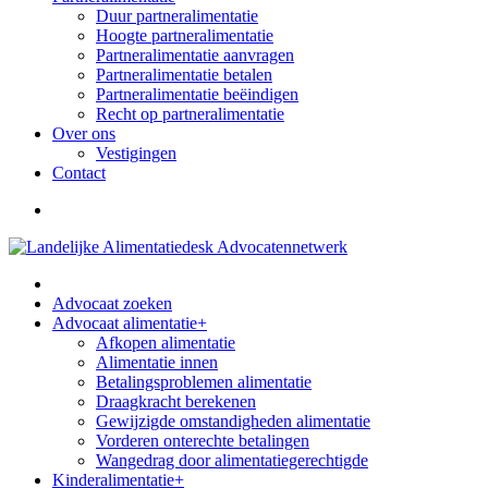
Duur partneralimentatie
Hoogte partneralimentatie
Partneralimentatie aanvragen
Partneralimentatie betalen
Partneralimentatie beëindigen
Recht op partneralimentatie
Over ons
Vestigingen
Contact
Advocaat zoeken
Advocaat alimentatie
+
Afkopen alimentatie
Alimentatie innen
Betalingsproblemen alimentatie
Draagkracht berekenen
Gewijzigde omstandigheden alimentatie
Vorderen onterechte betalingen
Wangedrag door alimentatiegerechtigde
Kinderalimentatie
+