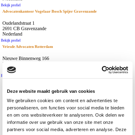
Bekijk profiel
Advocatenkantoor Vogelaar Bosch Spijer Gravenzande
Oudelandstraat 1
2691 CB Gravenzande
Nederland
Bekijk profiel
Vriesde Advocaten Rotterdam
Nieuwe Binnenweg 166
3015 BH Rotterdam
Nederland
Bekijk profiel
resultaten
Afstand
Deze website maakt gebruik van cookies
Gebruik huidige locatie
We gebruiken cookies om content en advertenties te
personaliseren, om functies voor social media te bieden
Waar zoekt u naar?
en om ons websiteverkeer te analyseren. Ook delen we
Advocaten
informatie over uw gebruik van onze site met onze
Kantoren
partners voor social media, adverteren en analyse. Deze