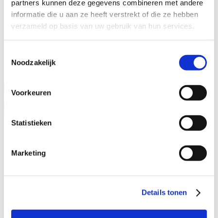
partners kunnen deze gegevens combineren met andere
Specialisaties
informatie die u aan ze heeft verstrekt of die ze hebben
Advocaat alimentatie
verzameld op basis van uw gebruik van hun services.
Alimentatie incasseren
Echtscheiding
Kinderalimentatie
Toestemmingsselectie
Partneralimentatie
Noodzakelijk
Naam advocaat
Voorkeuren
Ervaringsjaren
Geslacht
Statistieken
Man
Vrouw
Marketing
Specialisatieverenigingen
ADR.MED®
MfN
Details tonen
VFAS
Filters: