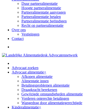
Duur partneralimentatie
Hoogte partneralimentatie
Partneralimentatie aanvragen
Partneralimentatie betalen
Partneralimentatie beëindigen
Recht op partneralimentatie
Over ons
Vestigingen
Contact
Advocaat zoeken
Advocaat alimentatie
+
Afkopen alimentatie
Alimentatie innen
Betalingsproblemen alimentatie
Draagkracht berekenen
Gewijzigde omstandigheden alimentatie
Vorderen onterechte betalingen
Wangedrag door alimentatiegerechtigde
Kinderalimentatie
+