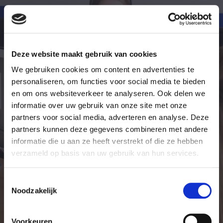
De intakebalie is 7 dagen per week bereikbaar.
Maandag
08:00-18:00 uur
Dinsdag
08:00-18:00 uur
Deze website maakt gebruik van cookies
Woensdag
08:00-18:00 uur
Donderdag
08:00-18:00 uur
We gebruiken cookies om content en advertenties te
Vrijdag
08:00-18:00 uur
personaliseren, om functies voor social media te bieden
Zaterdag
09:00-17:00 uur
en om ons websiteverkeer te analyseren. Ook delen we
Zondag
09:00-17:00 uur
Feestdagen
Gesloten
informatie over uw gebruik van onze site met onze
partners voor social media, adverteren en analyse. Deze
partners kunnen deze gegevens combineren met andere
Stel uw vraag
informatie die u aan ze heeft verstrekt of die ze hebben
verzameld op basis van uw gebruik van hun services.
Achternaam
Toestemmingsselectie
Noodzakelijk
Voorkeuren