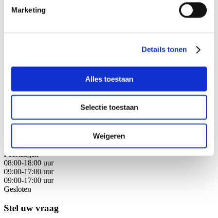
088 - 629 00 40
Marketing
Beschikbaar vanaf
Neem contact op
De intakebalie is 7 dagen per week bereikbaar.
Details tonen
Maandag
Dinsdag
Woensdag
Alles toestaan
Donderdag
08:00-18:00 uur
08:00-18:00 uur
Selectie toestaan
08:00-18:00 uur
08:00-18:00 uur
Vrijdag
Weigeren
Zaterdag
Zondag
Feestdagen
08:00-18:00 uur
09:00-17:00 uur
09:00-17:00 uur
Gesloten
Stel uw vraag