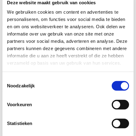
Deze website maakt gebruik van cookies
Naam advocaat
We gebruiken cookies om content en advertenties te
Ervaringsjaren
personaliseren, om functies voor social media te bieden
en om ons websiteverkeer te analyseren. Ook delen we
Geslacht
informatie over uw gebruik van onze site met onze
Man
partners voor social media, adverteren en analyse. Deze
Vrouw
partners kunnen deze gegevens combineren met andere
informatie die u aan ze heeft verstrekt of die ze hebben
Specialisatieverenigingen
verzameld op basis van uw gebruik van hun services.
ADR.MED®
MfN
Toestemmingsselectie
VFAS
Noodzakelijk
Filters:
Wij helpen u graag!
Voorkeuren
Stap 1: Bel of mail onze juristen van de intakebalie
Stap 2: Bespreek uw juridische oplossingen
Statistieken
Stap 3: Kies de beste oplossing voor uw situatie
Bel met de intakebalie