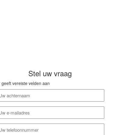
Stel uw vraag
" geeft vereiste velden aan
chternaam
-
ailadres
elefoonnummer