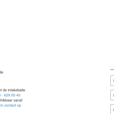
"
*
lie
A
*
t de intakebalie
E
 - 629 00 40
m
hikbaar vanaf
*
m contact op
T
*