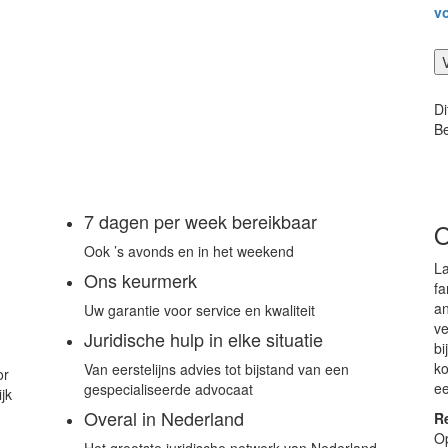
v
Di
Be
7 dagen per week bereikbaar
O
Ook ’s avonds en in het weekend
La
Ons keurmerk
fa
an
Uw garantie voor service en kwaliteit
ve
Juridische hulp in elke situatie
bi
ko
Van eerstelijns advies tot bijstand van een
or
ee
gespecialiseerde advocaat
jk
Overal in Nederland
Re
Op