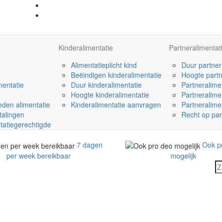
Kinderalimentatie
Partneralimentat
Alimentatieplicht kind
Duur partner
Beëindigen kinderalimentatie
Hoogte partn
mentatie
Duur kinderalimentatie
Partneralime
Hoogte kinderalimentatie
Partneralime
den alimentatie
Kinderalimentatie aanvragen
Partneralime
talingen
Recht op par
tatiegerechtigde
7 dagen
Ook p
per week bereikbaar
mogelijk