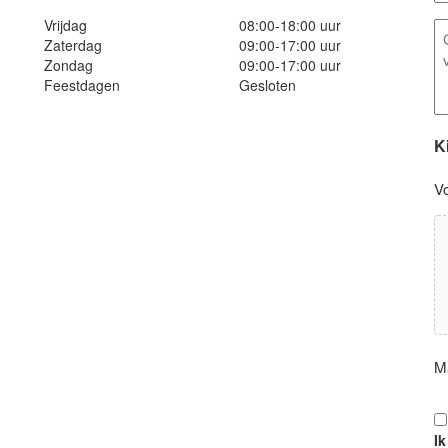
Vrijdag
08:00-18:00 uur
E
Zaterdag
09:00-17:00 uur
o
Zondag
09:00-17:00 uur
Feestdagen
Gesloten
K
V
M
P
I
*