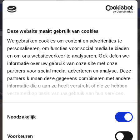
De intakebalie is 7 dagen per week bereikbaar.
Maandag
08:00-18:00 uur
Dinsdag
08:00-18:00 uur
Deze website maakt gebruik van cookies
Woensdag
08:00-18:00 uur
Donderdag
08:00-18:00 uur
We gebruiken cookies om content en advertenties te
Vrijdag
08:00-18:00 uur
personaliseren, om functies voor social media te bieden
Zaterdag
09:00-17:00 uur
en om ons websiteverkeer te analyseren. Ook delen we
Zondag
09:00-17:00 uur
informatie over uw gebruik van onze site met onze
Feestdagen
Gesloten
partners voor social media, adverteren en analyse. Deze
partners kunnen deze gegevens combineren met andere
Stel uw vraag
informatie die u aan ze heeft verstrekt of die ze hebben
verzameld op basis van uw gebruik van hun services.
Achternaam
Toestemmingsselectie
Noodzakelijk
Voorkeuren