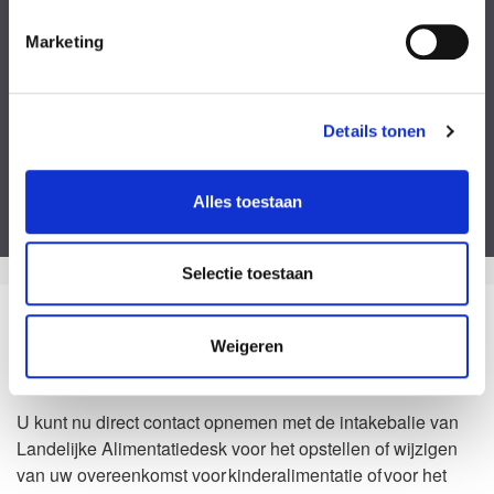
Kies een bestand
Marketing
Voeg eventueel een of meerdere document(en) toe
Privacyverklaring
Ik ga akkoord met de
privacy statement
&
algemene voorwaarden
.
Details tonen
Dit formulier is beveiligd door ReCaptcha van Google. Bekijk de
privacy
verklaring
en
algemene voorwaarden
.
Alles toestaan
Selectie toestaan
Zo kan het dus ook
Weigeren
Waarom Landelijke Alimentatiedesk?
U kunt nu direct contact opnemen met de intakebalie van
Landelijke Alimentatiedesk voor het opstellen of wijzigen
van uw overeenkomst voor kinderalimentatie of voor het