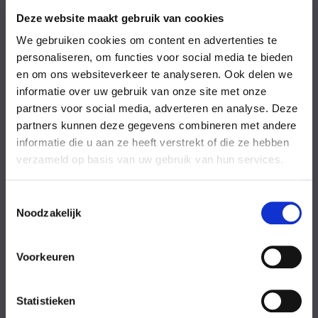
Vrijdag
08:00-18:00 uur
Zaterdag
09:00-17:00 uur
Deze website maakt gebruik van cookies
Zondag
09:00-17:00 uur
We gebruiken cookies om content en advertenties te
Feestdagen
Gesloten
personaliseren, om functies voor social media te bieden
en om ons websiteverkeer te analyseren. Ook delen we
Stel uw vraag
informatie over uw gebruik van onze site met onze
partners voor social media, adverteren en analyse. Deze
partners kunnen deze gegevens combineren met andere
Achternaam
informatie die u aan ze heeft verstrekt of die ze hebben
verzameld op basis van uw gebruik van hun services.
Toestemmingsselectie
Noodzakelijk
Eventuele
Voorkeuren
opmerkingen
Statistieken