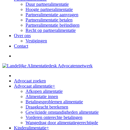
Duur partneralimentatie
Hoogte partneralimentatie
Partneralimentatie aanvragen
Partneralimentatie betalen
Partneralimentatie beëindigen
Recht op partneralimentatie
Over ons
Vestigingen
Contact
Advocaat zoeken
Advocaat alimentatie
+
Afkopen alimentatie
Alimentatie innen
Betalingsproblemen alimentatie
Draagkracht berekenen
Gewijzigde omstandigheden alimentatie
Vorderen onterechte betalingen
Wangedrag door alimentatiegerechtigde
Kinderalimentatie
+