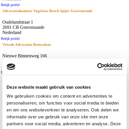
Bekijk profiel
Advocatenkantoor Vogelaar Bosch Spijer Gravenzande
Oudelandstraat 1
2691 CB Gravenzande
Nederland
Bekijk profiel
Vriesde Advocaten Rotterdam
Nieuwe Binnenweg 166
3015 BH Rotterdam
Nederland
Bekijk profiel
resultaten
Afstand
Deze website maakt gebruik van cookies
Gebruik huidige locatie
We gebruiken cookies om content en advertenties te
personaliseren, om functies voor social media te bieden
Waar zoekt u naar?
en om ons websiteverkeer te analyseren. Ook delen we
Advocaten
informatie over uw gebruik van onze site met onze
Kantoren
partners voor social media, adverteren en analyse. Deze