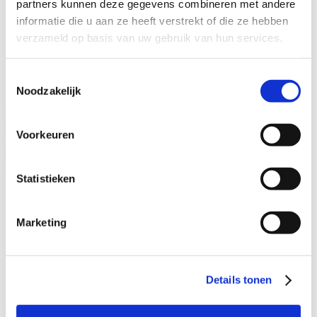
partners kunnen deze gegevens combineren met andere
Specialisaties
informatie die u aan ze heeft verstrekt of die ze hebben
Advocaat alimentatie
verzameld op basis van uw gebruik van hun services.
Alimentatie incasseren
Echtscheiding
Kinderalimentatie
Toestemmingsselectie
Partneralimentatie
Noodzakelijk
Naam advocaat
Voorkeuren
Ervaringsjaren
Geslacht
Statistieken
Man
Vrouw
Marketing
Specialisatieverenigingen
ADR.MED®
MfN
Details tonen
VFAS
Filters: