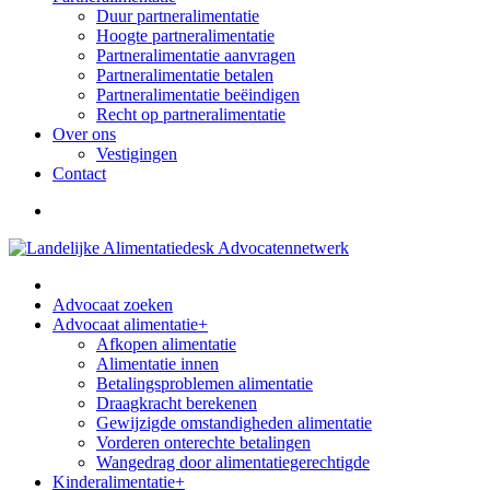
Duur partneralimentatie
Hoogte partneralimentatie
Partneralimentatie aanvragen
Partneralimentatie betalen
Partneralimentatie beëindigen
Recht op partneralimentatie
Over ons
Vestigingen
Contact
Advocaat zoeken
Advocaat alimentatie
+
Afkopen alimentatie
Alimentatie innen
Betalingsproblemen alimentatie
Draagkracht berekenen
Gewijzigde omstandigheden alimentatie
Vorderen onterechte betalingen
Wangedrag door alimentatiegerechtigde
Kinderalimentatie
+