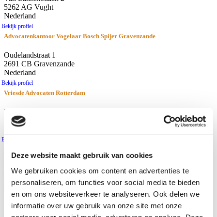
5262 AG Vught
Nederland
Bekijk profiel
Advocatenkantoor Vogelaar Bosch Spijer Gravenzande
Oudelandstraat 1
2691 CB Gravenzande
Nederland
Bekijk profiel
Vriesde Advocaten Rotterdam
Nieuwe Binnenweg 166
3015 BH Rotterdam
Nederland
Bekijk profiel
resultaten
Deze website maakt gebruik van cookies
Afstand
Gebruik huidige locatie
We gebruiken cookies om content en advertenties te
personaliseren, om functies voor social media te bieden
en om ons websiteverkeer te analyseren. Ook delen we
Waar zoekt u naar?
informatie over uw gebruik van onze site met onze
Advocaten
partners voor social media, adverteren en analyse. Deze