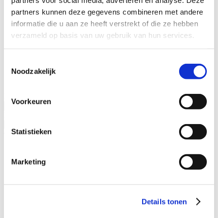
Kantoren
partners kunnen deze gegevens combineren met andere
Specialisaties
informatie die u aan ze heeft verstrekt of die ze hebben
verzameld op basis van uw gebruik van hun services.
Advocaat alimentatie
Alimentatie incasseren
Echtscheiding
Toestemmingsselectie
Kinderalimentatie
Noodzakelijk
Partneralimentatie
Naam advocaat
Voorkeuren
Ervaringsjaren
Statistieken
Geslacht
Man
Vrouw
Marketing
Specialisatieverenigingen
ADR.MED®
Details tonen
MfN
VFAS