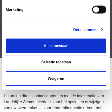
Kies een bestand
Marketing
Voeg eventueel een of meerdere document(en) toe
Privacyverklaring
Ik ga akkoord met de
privacy statement
&
algemene voorwaarden
.
Details tonen
Dit formulier is beveiligd door ReCaptcha van Google. Bekijk de
privacy
verklaring
en
algemene voorwaarden
.
Alles toestaan
Selectie toestaan
Zo kan het dus ook
Weigeren
Waarom Landelijke Alimentatiedesk?
U kunt nu direct contact opnemen met de intakebalie van
Landelijke Alimentatiedesk voor het opstellen of wijzigen
van uw overeenkomst voor kinderalimentatie of voor het