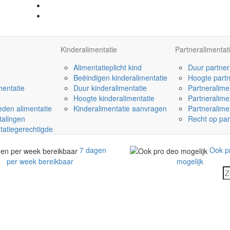
Kinderalimentatie
Partneralimentat
Alimentatieplicht kind
Duur partner
Beëindigen kinderalimentatie
Hoogte partn
mentatie
Duur kinderalimentatie
Partneralime
Hoogte kinderalimentatie
Partneralime
den alimentatie
Kinderalimentatie aanvragen
Partneralime
talingen
Recht op par
tatiegerechtigde
7 dagen
Ook p
per week bereikbaar
mogelijk