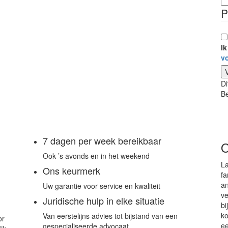
P
I
v
Di
Be
7 dagen per week bereikbaar
O
Ook ’s avonds en in het weekend
La
Ons keurmerk
fa
an
Uw garantie voor service en kwaliteit
ve
Juridische hulp in elke situatie
bi
ko
Van eerstelijns advies tot bijstand van een
or
ee
gespecialiseerde advocaat