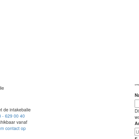
"
*
lie
N
t de intakebalie
Di
 - 629 00 40
wo
hikbaar vanaf
A
m contact op