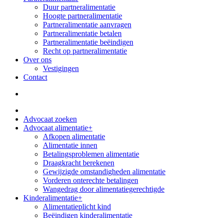
Duur partneralimentatie
Hoogte partneralimentatie
Partneralimentatie aanvragen
Partneralimentatie betalen
Partneralimentatie beëindigen
Recht op partneralimentatie
Over ons
Vestigingen
Contact
Advocaat zoeken
Advocaat alimentatie
+
Afkopen alimentatie
Alimentatie innen
Betalingsproblemen alimentatie
Draagkracht berekenen
Gewijzigde omstandigheden alimentatie
Vorderen onterechte betalingen
Wangedrag door alimentatiegerechtigde
Kinderalimentatie
+
Alimentatieplicht kind
Beëindigen kinderalimentatie