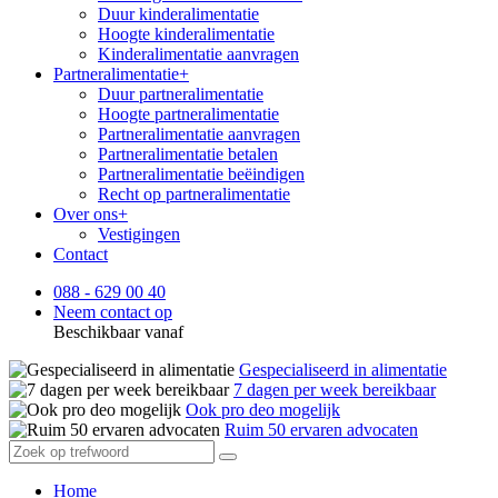
Duur kinderalimentatie
Hoogte kinderalimentatie
Kinderalimentatie aanvragen
Partneralimentatie
+
Duur partneralimentatie
Hoogte partneralimentatie
Partneralimentatie aanvragen
Partneralimentatie betalen
Partneralimentatie beëindigen
Recht op partneralimentatie
Over ons
+
Vestigingen
Contact
088 - 629 00 40
Neem contact op
Beschikbaar vanaf
Gespecialiseerd in alimentatie
7 dagen per week bereikbaar
Ook pro deo mogelijk
Ruim 50 ervaren advocaten
Home