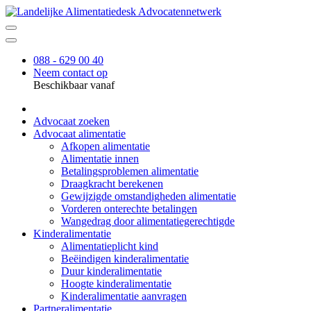
088 - 629 00 40
Neem contact op
Beschikbaar vanaf
Advocaat zoeken
Advocaat alimentatie
Afkopen alimentatie
Alimentatie innen
Betalingsproblemen alimentatie
Draagkracht berekenen
Gewijzigde omstandigheden alimentatie
Vorderen onterechte betalingen
Wangedrag door alimentatiegerechtigde
Kinderalimentatie
Alimentatieplicht kind
Beëindigen kinderalimentatie
Duur kinderalimentatie
Hoogte kinderalimentatie
Kinderalimentatie aanvragen
Partneralimentatie