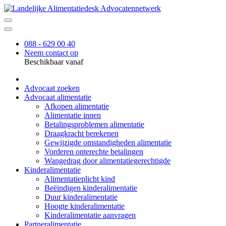
088 - 629 00 40
Neem contact op
Beschikbaar vanaf
Advocaat zoeken
Advocaat alimentatie
Afkopen alimentatie
Alimentatie innen
Betalingsproblemen alimentatie
Draagkracht berekenen
Gewijzigde omstandigheden alimentatie
Vorderen onterechte betalingen
Wangedrag door alimentatiegerechtigde
Kinderalimentatie
Alimentatieplicht kind
Beëindigen kinderalimentatie
Duur kinderalimentatie
Hoogte kinderalimentatie
Kinderalimentatie aanvragen
Partneralimentatie