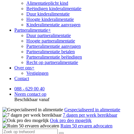
Alimentatieplicht kind
Beëindigen kinderalimentatie
Duur kinderalimentatie
Hoogte kinderalimentatie
Kinderalimentatie aanvragen
Partneralimentatie
+
Duur partneralimentatie
Hoogte partneralimentatie
Partneralimentatie aanvragen
Partneralimentatie betalen
Partneralimentatie beëindigen
Recht op partneralimentatie
Over ons
+
Vestigingen
Contact
088 - 629 00 40
Neem contact op
Beschikbaar vanaf
Gespecialiseerd in alimentatie
7 dagen per week bereikbaar
Ook pro deo mogelijk
Ruim 50 ervaren advocaten