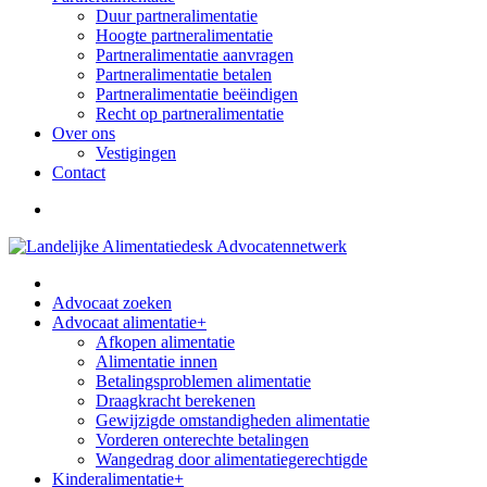
Duur partneralimentatie
Hoogte partneralimentatie
Partneralimentatie aanvragen
Partneralimentatie betalen
Partneralimentatie beëindigen
Recht op partneralimentatie
Over ons
Vestigingen
Contact
Advocaat zoeken
Advocaat alimentatie
+
Afkopen alimentatie
Alimentatie innen
Betalingsproblemen alimentatie
Draagkracht berekenen
Gewijzigde omstandigheden alimentatie
Vorderen onterechte betalingen
Wangedrag door alimentatiegerechtigde
Kinderalimentatie
+