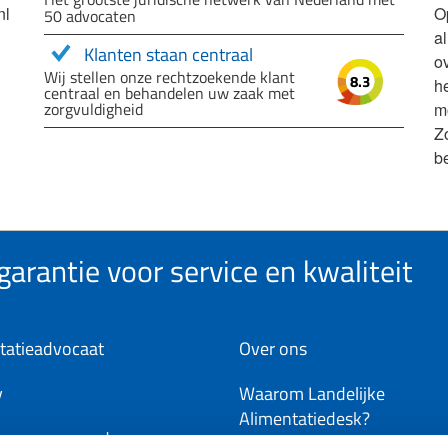
nl
O
50 advocaten
a
Klanten staan centraal
ov
Wij stellen onze rechtzoekende klant
8.3
h
centraal en behandelen uw zaak met
zorgvuldigheid
m
Z
b
arantie voor service en kwaliteit
tatieadvocaat
Over ons
y
Waarom Landelijke
Alimentatiedesk?
ene voorwaarden