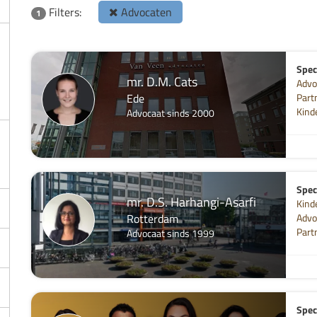
Filters:
Advocaten
1
Speci
mr. D.M. Cats
Advo
Ede
Part
Kind
Advocaat sinds 2000
Speci
mr. D.S. Harhangi-Asarfi
Kind
Rotterdam
Advo
Part
Advocaat sinds 1999
Speci