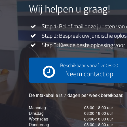
Wij helpen u graag!
Stap 1: Bel of mail onze juristen van 
Stap 2: Bespreek uw juridische oplo
Stap 3: Kies de beste oplossing voor
Beschikbaar vanaf
vr 08:00
Neem contact op
De intakebalie is 7 dagen per week bereikbaar.
Maandag
08:00-18:00 uur
Dinsdag
08:00-18:00 uur
Woensdag
08:00-18:00 uur
Donderdag
08:00-18:00 uur