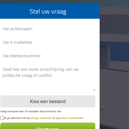
Stel uw vraag
Achternaam
Eventuele
opmerkingen
Kies een bestand
Voeg eventueel een of meerdere document(en) toe
Privacyverklaring
Ik ga akkoord met de
privacy statement
&
algemene voorwaarden
.