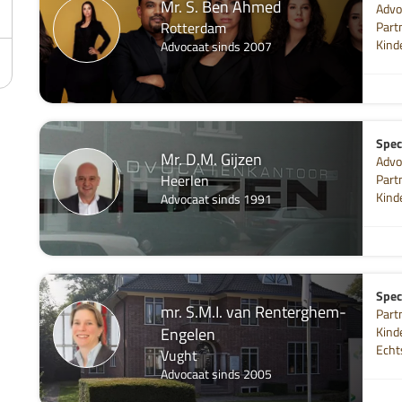
Mr. S. Ben Ahmed
Advo
Rotterdam
Part
Kind
Advocaat sinds 2007
Speci
Mr. D.M. Gijzen
Advo
Heerlen
Part
Kind
Advocaat sinds 1991
Speci
mr. S.M.I. van Renterghem-
Part
Engelen
Kind
Echt
Vught
Advocaat sinds 2005