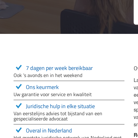
7 dagen per week bereikbaar
O
Ook ’s avonds en in het weekend
L
Ons keurmerk
v
Uw garantie voor service en kwaliteit
e
ve
Juridische hulp in elke situatie
sp
Van eerstelijns advies tot bijstand van een
v
gespecialiseerde advocaat
s
Overal in Nederland
R
Het grootste juridische netwerk van Nederland met