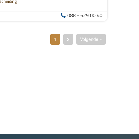
scheiding
088 - 629 00 40
1
2
Volgende »