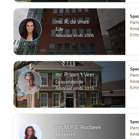
Speci
mr. R. de Vries
Part
Ede
Kind
Echt
Advocaat sinds 2006
Speci
mr. P. van ’t Veer
Part
Gravenzande
Kind
Echt
Advocaat sinds 2015
Speci
mr. M.P.G. Roobeek
Part
Mijdrecht
Kind